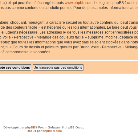
L ») et qui peut être téléchargé depuis
www.phpbb.com
. Le logiciel phpBB facilite
s pas comme contenu ou conduite permis. Pour de plus amples informations au suj
toire, choquant, menaçant, à caractère sexuel ou tout autre contenu qui peut transg
nge des couleurs facile » est hébergé ou les lois internationales. Le faire peut v
us le jugeons nécessaire. Les adresses IP de tous les messages sont enregistrées p
 Volle - Perspective - Mélange des couleurs facile » supprime, modifie, déplace ou 
eptez que toutes les informations que vous avez saisies soient stockées dans not
nt, ni « Cours de dessin et peinture gratuits par Bruno Volle - Perspective - Mélang
nt à compromettre les données.
Développé par
phpBB
® Forum Software © phpBB Group
Traduit par
phpBB-fr.com