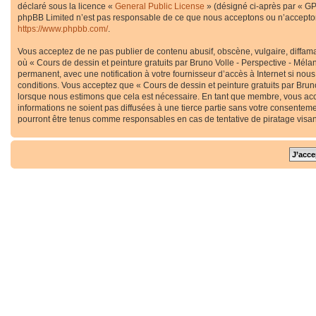
déclaré sous la licence «
General Public License
» (désigné ci-après par « GP
phpBB Limited n’est pas responsable de ce que nous acceptons ou n’accepton
https://www.phpbb.com/
.
Vous acceptez de ne pas publier de contenu abusif, obscène, vulgaire, diffama
où « Cours de dessin et peinture gratuits par Bruno Volle - Perspective - Méla
permanent, avec une notification à votre fournisseur d’accès à Internet si no
conditions. Vous acceptez que « Cours de dessin et peinture gratuits par Bruno
lorsque nous estimons que cela est nécessaire. En tant que membre, vous acc
informations ne soient pas diffusées à une tierce partie sans votre consenteme
pourront être tenus comme responsables en cas de tentative de piratage visa