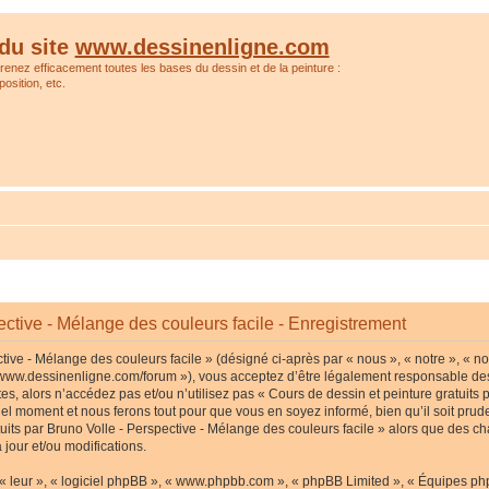
du site
www.dessinenligne.com
prenez efficacement toutes les bases du dessin et de la peinture :
osition, etc.
ective - Mélange des couleurs facile - Enregistrement
tive - Mélange des couleurs facile » (désigné ci-après par « nous », « notre », « no
p://www.dessinenligne.com/forum »), vous acceptez d’être légalement responsable de
s, alors n’accédez pas et/ou n’utilisez pas « Cours de dessin et peinture gratuits p
l moment et nous ferons tout pour que vous en soyez informé, bien qu’il soit pruden
tuits par Bruno Volle - Perspective - Mélange des couleurs facile » alors que des c
jour et/ou modifications.
« leur », « logiciel phpBB », « www.phpbb.com », « phpBB Limited », « Équipes phpB