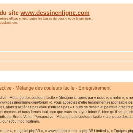
du site
www.dessinenligne.com
prenez efficacement toutes les bases du dessin et de la peinture :
osition, etc.
ective - Mélange des couleurs facile - Enregistrement
tive - Mélange des couleurs facile » (désigné ci-après par « nous », « notre », « no
p://www.dessinenligne.com/forum »), vous acceptez d’être légalement responsable de
s, alors n’accédez pas et/ou n’utilisez pas « Cours de dessin et peinture gratuits p
l moment et nous ferons tout pour que vous en soyez informé, bien qu’il soit pruden
tuits par Bruno Volle - Perspective - Mélange des couleurs facile » alors que des c
jour et/ou modifications.
« leur », « logiciel phpBB », « www.phpbb.com », « phpBB Limited », « Équipes phpB