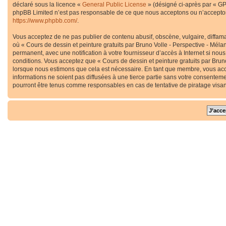
déclaré sous la licence «
General Public License
» (désigné ci-après par « GP
phpBB Limited n’est pas responsable de ce que nous acceptons ou n’accepton
https://www.phpbb.com/
.
Vous acceptez de ne pas publier de contenu abusif, obscène, vulgaire, diffama
où « Cours de dessin et peinture gratuits par Bruno Volle - Perspective - Méla
permanent, avec une notification à votre fournisseur d’accès à Internet si no
conditions. Vous acceptez que « Cours de dessin et peinture gratuits par Bruno
lorsque nous estimons que cela est nécessaire. En tant que membre, vous acc
informations ne soient pas diffusées à une tierce partie sans votre consenteme
pourront être tenus comme responsables en cas de tentative de piratage visa