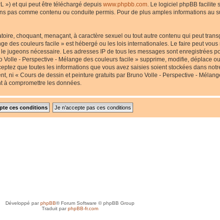
L ») et qui peut être téléchargé depuis
www.phpbb.com
. Le logiciel phpBB facilite
s pas comme contenu ou conduite permis. Pour de plus amples informations au suj
toire, choquant, menaçant, à caractère sexuel ou tout autre contenu qui peut transg
nge des couleurs facile » est hébergé ou les lois internationales. Le faire peut v
us le jugeons nécessaire. Les adresses IP de tous les messages sont enregistrées p
 Volle - Perspective - Mélange des couleurs facile » supprime, modifie, déplace ou 
eptez que toutes les informations que vous avez saisies soient stockées dans not
nt, ni « Cours de dessin et peinture gratuits par Bruno Volle - Perspective - Mélang
nt à compromettre les données.
Développé par
phpBB
® Forum Software © phpBB Group
Traduit par
phpBB-fr.com