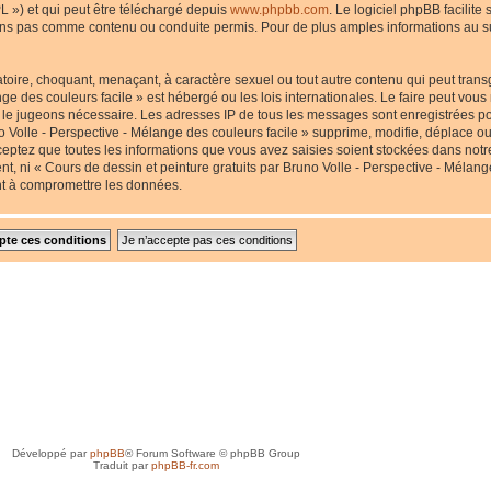
L ») et qui peut être téléchargé depuis
www.phpbb.com
. Le logiciel phpBB facilite
s pas comme contenu ou conduite permis. Pour de plus amples informations au suj
toire, choquant, menaçant, à caractère sexuel ou tout autre contenu qui peut transg
nge des couleurs facile » est hébergé ou les lois internationales. Le faire peut v
us le jugeons nécessaire. Les adresses IP de tous les messages sont enregistrées p
 Volle - Perspective - Mélange des couleurs facile » supprime, modifie, déplace ou 
eptez que toutes les informations que vous avez saisies soient stockées dans not
nt, ni « Cours de dessin et peinture gratuits par Bruno Volle - Perspective - Mélang
nt à compromettre les données.
Développé par
phpBB
® Forum Software © phpBB Group
Traduit par
phpBB-fr.com