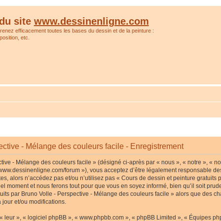
du site
www.dessinenligne.com
prenez efficacement toutes les bases du dessin et de la peinture :
osition, etc.
ective - Mélange des couleurs facile - Enregistrement
tive - Mélange des couleurs facile » (désigné ci-après par « nous », « notre », « no
p://www.dessinenligne.com/forum »), vous acceptez d’être légalement responsable de
s, alors n’accédez pas et/ou n’utilisez pas « Cours de dessin et peinture gratuits p
l moment et nous ferons tout pour que vous en soyez informé, bien qu’il soit pruden
tuits par Bruno Volle - Perspective - Mélange des couleurs facile » alors que des c
jour et/ou modifications.
« leur », « logiciel phpBB », « www.phpbb.com », « phpBB Limited », « Équipes phpB