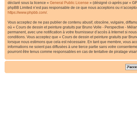
déclaré sous la licence «
General Public License
» (désigné ci-après par « GP
phpBB Limited n’est pas responsable de ce que nous acceptons ou n’accepton
https://www.phpbb.com/
.
Vous acceptez de ne pas publier de contenu abusif, obscène, vulgaire, diffama
où « Cours de dessin et peinture gratuits par Bruno Volle - Perspective - Méla
permanent, avec une notification à votre fournisseur d’accès à Internet si no
conditions. Vous acceptez que « Cours de dessin et peinture gratuits par Bruno
lorsque nous estimons que cela est nécessaire. En tant que membre, vous acc
informations ne soient pas diffusées à une tierce partie sans votre consenteme
pourront être tenus comme responsables en cas de tentative de piratage visa