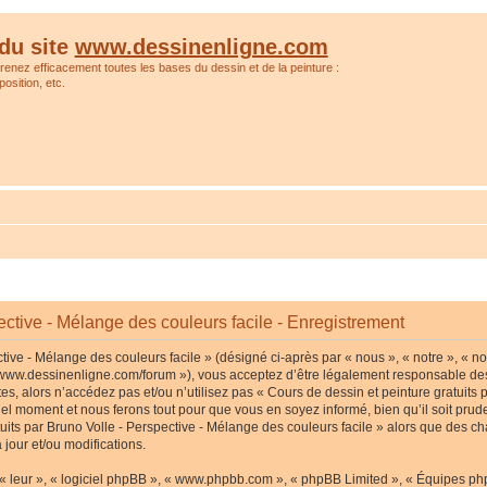
du site
www.dessinenligne.com
prenez efficacement toutes les bases du dessin et de la peinture :
osition, etc.
ective - Mélange des couleurs facile - Enregistrement
tive - Mélange des couleurs facile » (désigné ci-après par « nous », « notre », « no
p://www.dessinenligne.com/forum »), vous acceptez d’être légalement responsable de
s, alors n’accédez pas et/ou n’utilisez pas « Cours de dessin et peinture gratuits p
l moment et nous ferons tout pour que vous en soyez informé, bien qu’il soit pruden
tuits par Bruno Volle - Perspective - Mélange des couleurs facile » alors que des c
jour et/ou modifications.
« leur », « logiciel phpBB », « www.phpbb.com », « phpBB Limited », « Équipes phpB