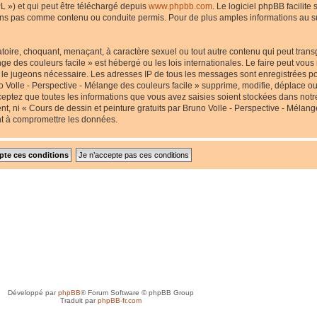
L ») et qui peut être téléchargé depuis
www.phpbb.com
. Le logiciel phpBB facilite
s pas comme contenu ou conduite permis. Pour de plus amples informations au suj
toire, choquant, menaçant, à caractère sexuel ou tout autre contenu qui peut transg
nge des couleurs facile » est hébergé ou les lois internationales. Le faire peut v
us le jugeons nécessaire. Les adresses IP de tous les messages sont enregistrées p
 Volle - Perspective - Mélange des couleurs facile » supprime, modifie, déplace ou 
eptez que toutes les informations que vous avez saisies soient stockées dans not
nt, ni « Cours de dessin et peinture gratuits par Bruno Volle - Perspective - Mélang
nt à compromettre les données.
Développé par
phpBB
® Forum Software © phpBB Group
Traduit par
phpBB-fr.com