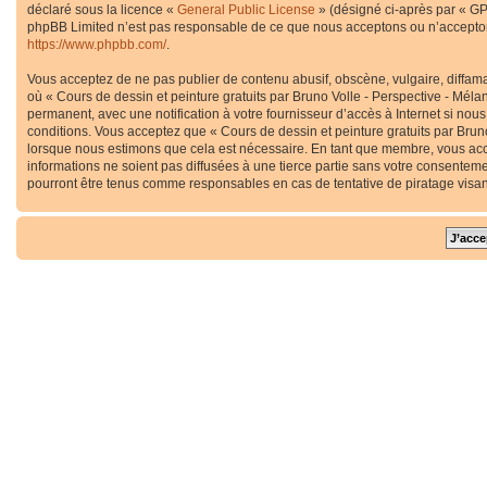
déclaré sous la licence «
General Public License
» (désigné ci-après par « GP
phpBB Limited n’est pas responsable de ce que nous acceptons ou n’accepton
https://www.phpbb.com/
.
Vous acceptez de ne pas publier de contenu abusif, obscène, vulgaire, diffama
où « Cours de dessin et peinture gratuits par Bruno Volle - Perspective - Méla
permanent, avec une notification à votre fournisseur d’accès à Internet si no
conditions. Vous acceptez que « Cours de dessin et peinture gratuits par Bruno
lorsque nous estimons que cela est nécessaire. En tant que membre, vous acc
informations ne soient pas diffusées à une tierce partie sans votre consenteme
pourront être tenus comme responsables en cas de tentative de piratage visa