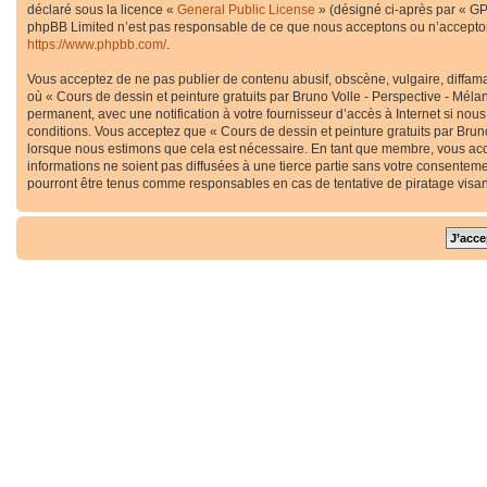
déclaré sous la licence «
General Public License
» (désigné ci-après par « GP
phpBB Limited n’est pas responsable de ce que nous acceptons ou n’accepton
https://www.phpbb.com/
.
Vous acceptez de ne pas publier de contenu abusif, obscène, vulgaire, diffama
où « Cours de dessin et peinture gratuits par Bruno Volle - Perspective - Méla
permanent, avec une notification à votre fournisseur d’accès à Internet si no
conditions. Vous acceptez que « Cours de dessin et peinture gratuits par Bruno
lorsque nous estimons que cela est nécessaire. En tant que membre, vous acc
informations ne soient pas diffusées à une tierce partie sans votre consenteme
pourront être tenus comme responsables en cas de tentative de piratage visa