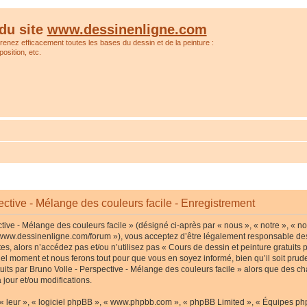
du site
www.dessinenligne.com
prenez efficacement toutes les bases du dessin et de la peinture :
osition, etc.
ective - Mélange des couleurs facile - Enregistrement
tive - Mélange des couleurs facile » (désigné ci-après par « nous », « notre », « no
p://www.dessinenligne.com/forum »), vous acceptez d’être légalement responsable de
s, alors n’accédez pas et/ou n’utilisez pas « Cours de dessin et peinture gratuits p
l moment et nous ferons tout pour que vous en soyez informé, bien qu’il soit pruden
tuits par Bruno Volle - Perspective - Mélange des couleurs facile » alors que des c
jour et/ou modifications.
« leur », « logiciel phpBB », « www.phpbb.com », « phpBB Limited », « Équipes phpB