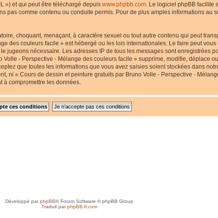
L ») et qui peut être téléchargé depuis
www.phpbb.com
. Le logiciel phpBB facilite
s pas comme contenu ou conduite permis. Pour de plus amples informations au suj
toire, choquant, menaçant, à caractère sexuel ou tout autre contenu qui peut transg
nge des couleurs facile » est hébergé ou les lois internationales. Le faire peut v
us le jugeons nécessaire. Les adresses IP de tous les messages sont enregistrées p
 Volle - Perspective - Mélange des couleurs facile » supprime, modifie, déplace ou 
eptez que toutes les informations que vous avez saisies soient stockées dans not
nt, ni « Cours de dessin et peinture gratuits par Bruno Volle - Perspective - Mélang
nt à compromettre les données.
Développé par
phpBB
® Forum Software © phpBB Group
Traduit par
phpBB-fr.com