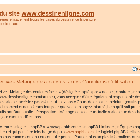
du site
www.dessinenligne.com
prenez efficacement toutes les bases du dessin et de la peinture :
osition, etc.
F
ctive - Mélange des couleurs facile - Conditions d’utilisation
tive - Mélange des couleurs facile » (désigné ci-après par « nous », « notre », « no
p://www.dessinenligne.com/forum »), vous acceptez d’être légalement responsable de
s, alors n’accédez pas et/ou n’utilisez pas « Cours de dessin et peinture gratuits p
l moment et nous ferons tout pour que vous en soyez informé, bien qu’il soit pruden
tuits par Bruno Volle - Perspective - Mélange des couleurs facile » alors que des c
jour et/ou modifications.
« leur », « logiciel phpBB », « www.phpbb.com », « phpBB Limited », « Équipes phpB
L ») et qui peut être téléchargé depuis
www.phpbb.com
. Le logiciel phpBB facilite
s pas comme contenu ou conduite permis. Pour de plus amples informations au suj