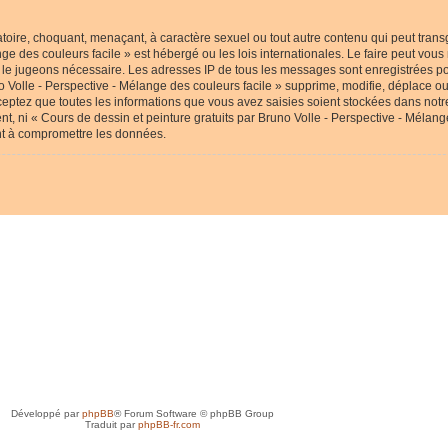
toire, choquant, menaçant, à caractère sexuel ou tout autre contenu qui peut transg
nge des couleurs facile » est hébergé ou les lois internationales. Le faire peut v
us le jugeons nécessaire. Les adresses IP de tous les messages sont enregistrées p
 Volle - Perspective - Mélange des couleurs facile » supprime, modifie, déplace ou 
eptez que toutes les informations que vous avez saisies soient stockées dans not
nt, ni « Cours de dessin et peinture gratuits par Bruno Volle - Perspective - Mélang
nt à compromettre les données.
Développé par
phpBB
® Forum Software © phpBB Group
Traduit par
phpBB-fr.com