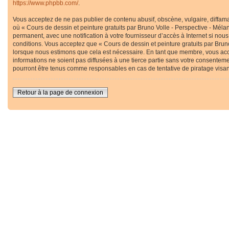
https://www.phpbb.com/
.
Vous acceptez de ne pas publier de contenu abusif, obscène, vulgaire, diffama
où « Cours de dessin et peinture gratuits par Bruno Volle - Perspective - Méla
permanent, avec une notification à votre fournisseur d’accès à Internet si no
conditions. Vous acceptez que « Cours de dessin et peinture gratuits par Bruno
lorsque nous estimons que cela est nécessaire. En tant que membre, vous acc
informations ne soient pas diffusées à une tierce partie sans votre consenteme
pourront être tenus comme responsables en cas de tentative de piratage visa
Retour à la page de connexion