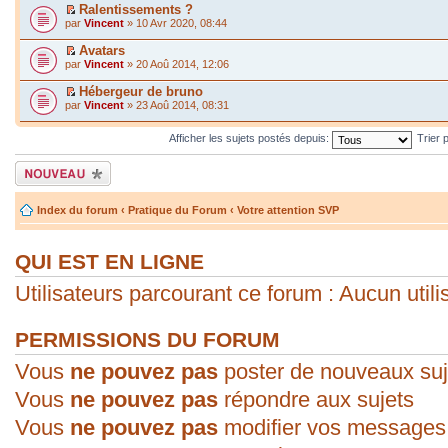
Ralentissements ?
par
Vincent
» 10 Avr 2020, 08:44
Avatars
par
Vincent
» 20 Aoû 2014, 12:06
Hébergeur de bruno
par
Vincent
» 23 Aoû 2014, 08:31
Afficher les sujets postés depuis:
Trier 
Écrire un nouveau
sujet
Index du forum
‹
Pratique du Forum
‹
Votre attention SVP
QUI EST EN LIGNE
Utilisateurs parcourant ce forum : Aucun utilis
PERMISSIONS DU FORUM
Vous
ne pouvez pas
poster de nouveaux suj
Vous
ne pouvez pas
répondre aux sujets
Vous
ne pouvez pas
modifier vos messages