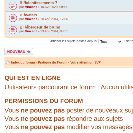
Ralentissements ?
par
Vincent
» 10 Avr 2020, 08:44
Avatars
par
Vincent
» 20 Aoû 2014, 12:06
Hébergeur de bruno
par
Vincent
» 23 Aoû 2014, 08:31
Afficher les sujets postés depuis:
Trier 
Écrire un nouveau
sujet
Index du forum
‹
Pratique du Forum
‹
Votre attention SVP
QUI EST EN LIGNE
Utilisateurs parcourant ce forum : Aucun utilis
PERMISSIONS DU FORUM
Vous
ne pouvez pas
poster de nouveaux suj
Vous
ne pouvez pas
répondre aux sujets
Vous
ne pouvez pas
modifier vos messages