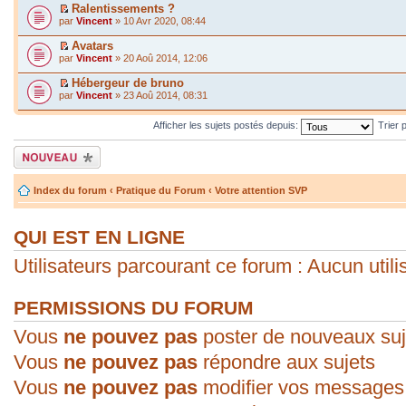
Ralentissements ?
par
Vincent
» 10 Avr 2020, 08:44
Avatars
par
Vincent
» 20 Aoû 2014, 12:06
Hébergeur de bruno
par
Vincent
» 23 Aoû 2014, 08:31
Afficher les sujets postés depuis:
Trier 
Écrire un nouveau
sujet
Index du forum
‹
Pratique du Forum
‹
Votre attention SVP
QUI EST EN LIGNE
Utilisateurs parcourant ce forum : Aucun utilis
PERMISSIONS DU FORUM
Vous
ne pouvez pas
poster de nouveaux suj
Vous
ne pouvez pas
répondre aux sujets
Vous
ne pouvez pas
modifier vos messages