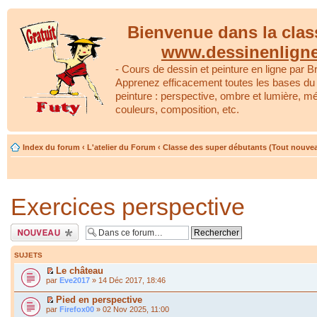
Bienvenue dans la clas
www.dessinenlign
- Cours de dessin et peinture en ligne par Br
Apprenez efficacement toutes les bases du 
peinture : perspective, ombre et lumière, m
couleurs, composition, etc.
Index du forum
‹
L'atelier du Forum
‹
Classe des super débutants (Tout nouve
Exercices perspective
Écrire un nouveau
sujet
SUJETS
Le château
par
Eve2017
» 14 Déc 2017, 18:46
Pied en perspective
par
Firefox00
» 02 Nov 2025, 11:00