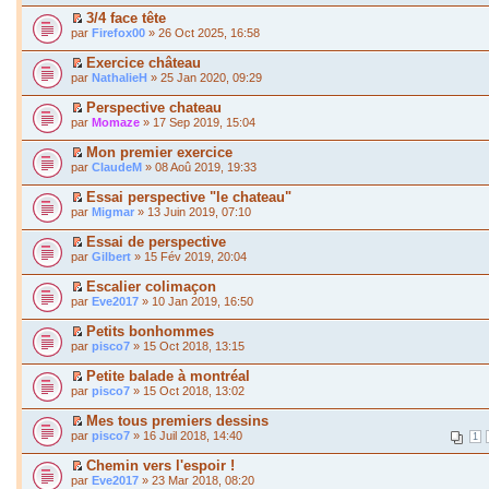
3/4 face tête
par
Firefox00
» 26 Oct 2025, 16:58
Exercice château
par
NathalieH
» 25 Jan 2020, 09:29
Perspective chateau
par
Momaze
» 17 Sep 2019, 15:04
Mon premier exercice
par
ClaudeM
» 08 Aoû 2019, 19:33
Essai perspective "le chateau"
par
Migmar
» 13 Juin 2019, 07:10
Essai de perspective
par
Gilbert
» 15 Fév 2019, 20:04
Escalier colimaçon
par
Eve2017
» 10 Jan 2019, 16:50
Petits bonhommes
par
pisco7
» 15 Oct 2018, 13:15
Petite balade à montréal
par
pisco7
» 15 Oct 2018, 13:02
Mes tous premiers dessins
par
pisco7
» 16 Juil 2018, 14:40
1
Chemin vers l'espoir !
par
Eve2017
» 23 Mar 2018, 08:20