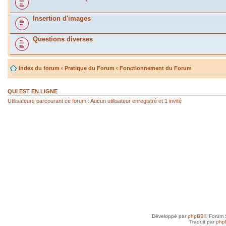
Insertion d'images
Questions diverses
Index du forum
‹
Pratique du Forum
‹
Fonctionnement du Forum
QUI EST EN LIGNE
Utilisateurs parcourant ce forum : Aucun utilisateur enregistré et 1 invité
Développé par
phpBB
® Forum 
Traduit par
php