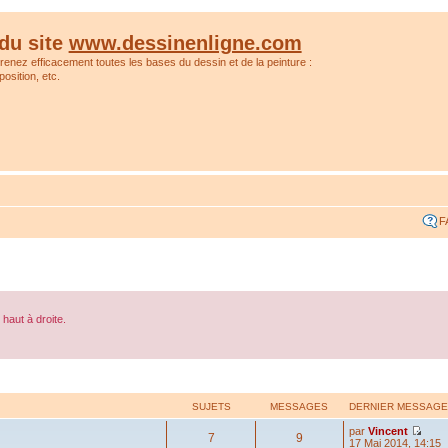
du site
www.dessinenligne.com
prenez efficacement toutes les bases du dessin et de la peinture :
osition, etc.
F
haut à droite.
SUJETS
MESSAGES
DERNIER MESSAGE
par
Vincent
7
9
17 Mai 2014, 14:15