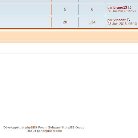
par
bruno13
5
6
30 Juil 2017, 15:58
par
Vincent
28
134
23 Juin 2015, 06:13
Développé par
phpBB
® Forum Software © phpBB Group
Traduit par
phpBB-fr.com