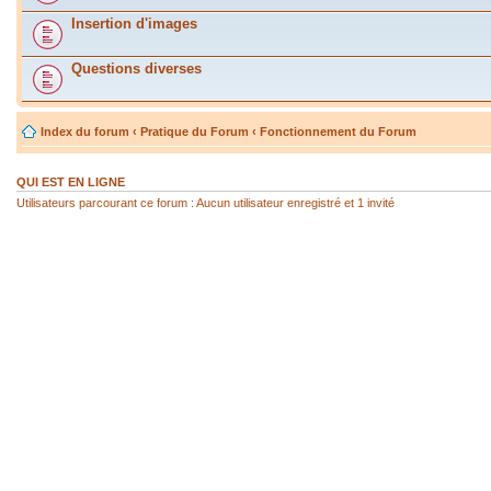
Insertion d'images
Questions diverses
Index du forum
‹
Pratique du Forum
‹
Fonctionnement du Forum
QUI EST EN LIGNE
Utilisateurs parcourant ce forum : Aucun utilisateur enregistré et 1 invité