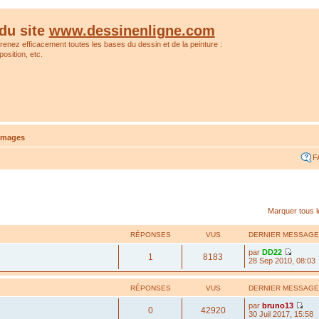
du site
www.dessinenligne.com
prenez efficacement toutes les bases du dessin et de la peinture :
osition, etc.
'images
F
Marquer tous 
RÉPONSES
VUS
DERNIER MESSAGE
par
DD22
1
8183
28 Sep 2010, 08:03
RÉPONSES
VUS
DERNIER MESSAGE
par
bruno13
0
42920
30 Juil 2017, 15:58