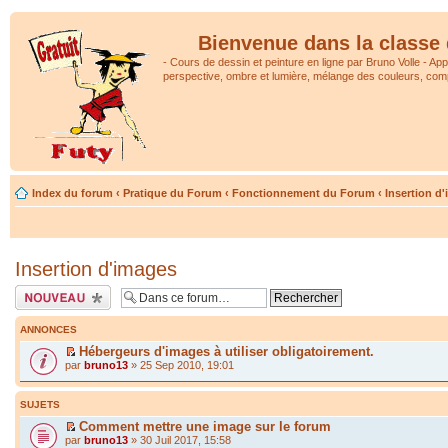
Bienvenue dans la classe 
- Cours de dessin et peinture en ligne par Bruno Volle - Ap
perspective, ombre et lumière, mélange des couleurs, comp
Index du forum
‹
Pratique du Forum
‹
Fonctionnement du Forum
‹
Insertion d
Insertion d'images
Écrire un nouveau
sujet
ANNONCES
Hébergeurs d'images à utiliser obligatoirement.
par
bruno13
» 25 Sep 2010, 19:01
SUJETS
Comment mettre une image sur le forum
par
bruno13
» 30 Juil 2017, 15:58