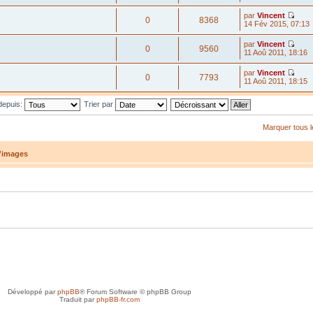
par
Vincent
0
8368
14 Fév 2015, 07:13
par
Vincent
0
9560
11 Aoû 2011, 18:16
par
Vincent
0
7793
11 Aoû 2011, 18:15
 depuis:
Trier par
Marquer tous 
d'images
Développé par
phpBB
® Forum Software © phpBB Group
Traduit par
phpBB-fr.com