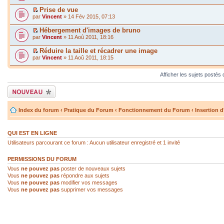
Prise de vue
par
Vincent
» 14 Fév 2015, 07:13
Hébergement d'images de bruno
par
Vincent
» 11 Aoû 2011, 18:16
Réduire la taille et récadrer une image
par
Vincent
» 11 Aoû 2011, 18:15
Afficher les sujets postés
Écrire un nouveau
sujet
Index du forum
‹
Pratique du Forum
‹
Fonctionnement du Forum
‹
Insertion 
QUI EST EN LIGNE
Utilisateurs parcourant ce forum : Aucun utilisateur enregistré et 1 invité
PERMISSIONS DU FORUM
Vous
ne pouvez pas
poster de nouveaux sujets
Vous
ne pouvez pas
répondre aux sujets
Vous
ne pouvez pas
modifier vos messages
Vous
ne pouvez pas
supprimer vos messages