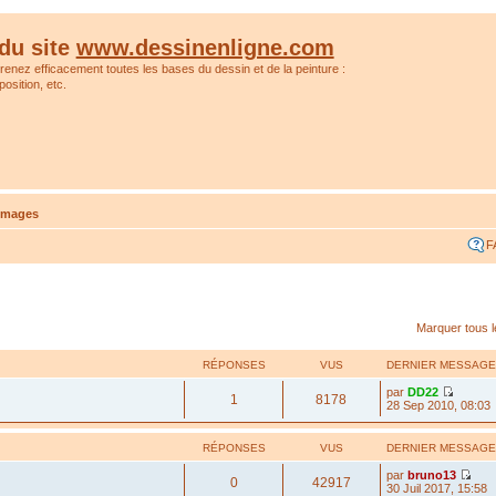
du site
www.dessinenligne.com
prenez efficacement toutes les bases du dessin et de la peinture :
osition, etc.
'images
F
Marquer tous 
RÉPONSES
VUS
DERNIER MESSAGE
par
DD22
1
8178
28 Sep 2010, 08:03
RÉPONSES
VUS
DERNIER MESSAGE
par
bruno13
0
42917
30 Juil 2017, 15:58