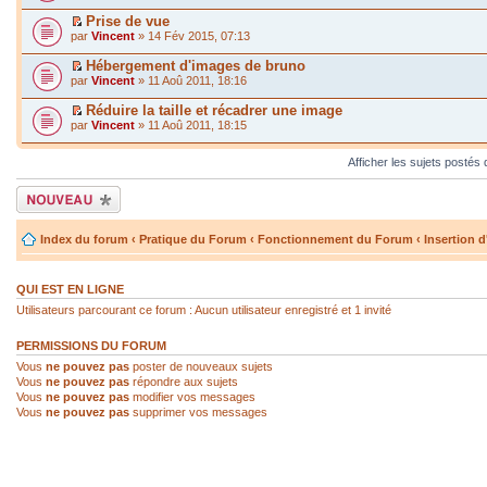
Prise de vue
par
Vincent
» 14 Fév 2015, 07:13
Hébergement d'images de bruno
par
Vincent
» 11 Aoû 2011, 18:16
Réduire la taille et récadrer une image
par
Vincent
» 11 Aoû 2011, 18:15
Afficher les sujets postés
Écrire un nouveau
sujet
Index du forum
‹
Pratique du Forum
‹
Fonctionnement du Forum
‹
Insertion 
QUI EST EN LIGNE
Utilisateurs parcourant ce forum : Aucun utilisateur enregistré et 1 invité
PERMISSIONS DU FORUM
Vous
ne pouvez pas
poster de nouveaux sujets
Vous
ne pouvez pas
répondre aux sujets
Vous
ne pouvez pas
modifier vos messages
Vous
ne pouvez pas
supprimer vos messages