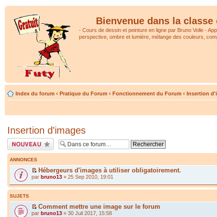
Bienvenue dans la classe 
- Cours de dessin et peinture en ligne par Bruno Volle - Ap
perspective, ombre et lumière, mélange des couleurs, comp
Index du forum
‹
Pratique du Forum
‹
Fonctionnement du Forum
‹
Insertion d
Insertion d'images
Écrire un nouveau
sujet
ANNONCES
Hébergeurs d'images à utiliser obligatoirement.
par
bruno13
» 25 Sep 2010, 19:01
SUJETS
Comment mettre une image sur le forum
par
bruno13
» 30 Juil 2017, 15:58