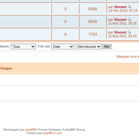
par
Vincent
0
8368
14 Fév 2015, 07:13
par
Vincent
0
9558
11 Aoû 2011, 18:16
par
Vincent
0
7793
11 Aoû 2011, 18:15
 depuis:
Trier par
Marquer tous 
d'images
Développé par
phpBB
® Forum Software © phpBB Group
Traduit par
phpBB-fr.com