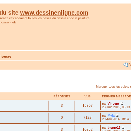
du site
www.dessinenligne.com
prenez efficacement toutes les bases du dessin et de la peinture :
osition, etc.
iverses
F
Marquer tous les sujets
RÉPONSES
VUS
DERNIER MESSAGE
par
Vincent
3
15807
23 Juin 2015, 06:13
par
Myla
0
7122
29 Aoû 2014, 18:34
par
bruno13
3
10852