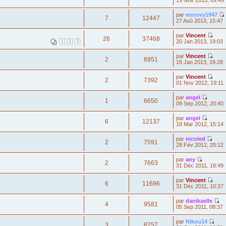
19 Nov 2013, 09:49
par
ennovy1947
7
12447
27 Aoû 2013, 15:47
par
Vincent
26
37468
20 Jan 2013, 19:03
1
2
3
par
Vincent
2
6951
15 Jan 2013, 18:28
par
Vincent
2
7392
01 Nov 2012, 19:11
par
angel
1
6650
09 Sep 2012, 20:40
par
angel
6
12137
18 Mar 2012, 15:14
par
nicoled
2
7591
28 Fév 2012, 20:12
par
any
2
7663
31 Déc 2011, 18:49
par
Vincent
6
11696
31 Déc 2011, 10:37
par
danikaelle
4
9581
05 Sep 2011, 08:37
par
Nikou14
3
8757