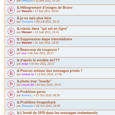
par
Nikou14
» 31 Aoû 2011, 07:38
Hébegrement d'images de Bruno
par
Vincent
» 17 Aoû 2011, 09:04
je ne sais plus faire
par
Touraine
» 09 Juil 2011, 20:15
robots dans "qui est en ligne"
par
Vincent
» 12 Juin 2011, 15:41
Suppression étape intermédiaire
par
Vincent
» 11 Juin 2011, 19:32
Beaucoup de coupures !
par
any
» 06 Juin 2011, 20:17
d'après le modèle de???
par
ange
» 07 Avr 2011, 22:17
Peut-on enlever des messages privés ?
par
roland az
» 12 Nov 2010, 17:49
photo trop "lourde"
par
nicole 84
» 03 Nov 2010, 20:47
Problème perso
par
Annie.L.
» 27 Oct 2010, 08:29
Problème Imageshack
par
Shazaan
» 26 Oct 2010, 18:28
L'Invité de 1970 dans les messages instantannés