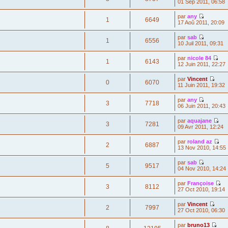
01 Sep 2011, 06:58
par
any
1
6649
17 Aoû 2011, 20:09
par
sab
1
6556
10 Juil 2011, 09:31
par
nicole 84
1
6143
12 Juin 2011, 22:27
par
Vincent
0
6070
11 Juin 2011, 19:32
par
any
3
7718
06 Juin 2011, 20:43
par
aquajane
3
7281
09 Avr 2011, 12:24
par
roland az
2
6887
13 Nov 2010, 14:55
par
sab
5
9517
04 Nov 2010, 14:24
par
Françoise
3
8112
27 Oct 2010, 19:14
par
Vincent
2
7997
27 Oct 2010, 06:30
par
bruno13