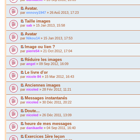
Avatar.
par
ennovy1947
» 26 Aoû 2013, 17:23
Taille images
par
sab
» 15 Jan 2013, 15:58
Avatar
par
Nikou14
» 15 Jan 2013, 17:53
Image ou lien ?
par
pierre54
» 21 Oct 2012, 17:04
Réduire les images
par
angel
» 09 Sep 2012, 16:09
Le livre d'or
par
nicole 84
» 15 Mar 2012, 16:43
Anciennes images
par
nicoled
» 28 Fév 2012, 11:21
Messages instantanés
par
nicoled
» 30 Déc 2011, 20:22
Doute...
par
nicoled
» 26 Déc 2011, 13:09
heure de mes messages
par
danikaelle
» 04 Sep 2011, 16:40
Exercices 1ère leçon