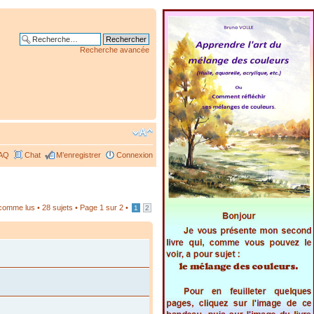
Recherche avancée
AQ
Chat
M’enregistrer
Connexion
 comme lus
• 28 sujets •
Page
1
sur
2
•
1
2