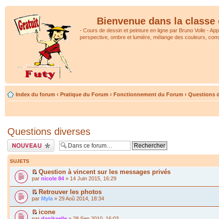
Bienvenue dans la classe 
- Cours de dessin et peinture en ligne par Bruno Volle - Ap
perspective, ombre et lumière, mélange des couleurs, comp
Index du forum
‹
Pratique du Forum
‹
Fonctionnement du Forum
‹
Questions d
Questions diverses
Écrire un nouveau
sujet
SUJETS
Question à vincent sur les messages privés
par
nicole 84
» 14 Juin 2015, 16:29
Retrouver les photos
par
Myla
» 29 Aoû 2014, 18:34
icone
par
danikaelle
» 28 Sep 2010, 16:03