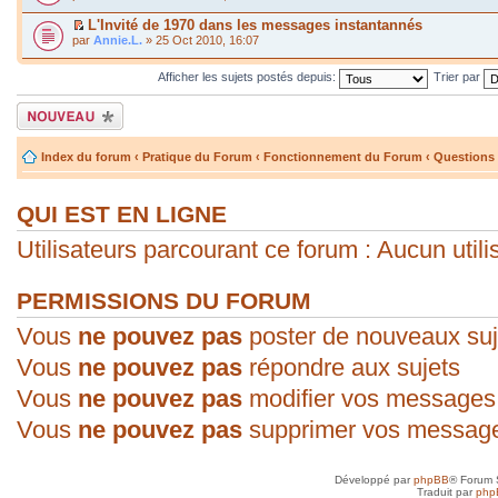
L'Invité de 1970 dans les messages instantannés
par
Annie.L.
» 25 Oct 2010, 16:07
Afficher les sujets postés depuis:
Trier par
Écrire un nouveau
sujet
Index du forum
‹
Pratique du Forum
‹
Fonctionnement du Forum
‹
Questions 
QUI EST EN LIGNE
Utilisateurs parcourant ce forum : Aucun utilis
PERMISSIONS DU FORUM
Vous
ne pouvez pas
poster de nouveaux suj
Vous
ne pouvez pas
répondre aux sujets
Vous
ne pouvez pas
modifier vos messages
Vous
ne pouvez pas
supprimer vos messag
Développé par
phpBB
® Forum 
Traduit par
php