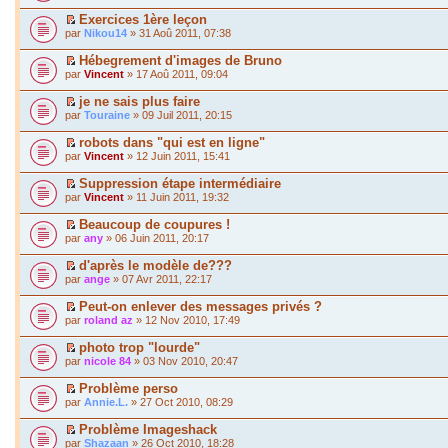
Exercices 1ère leçon
par
Nikou14
» 31 Aoû 2011, 07:38
Hébegrement d'images de Bruno
par
Vincent
» 17 Aoû 2011, 09:04
je ne sais plus faire
par
Touraine
» 09 Juil 2011, 20:15
robots dans "qui est en ligne"
par
Vincent
» 12 Juin 2011, 15:41
Suppression étape intermédiaire
par
Vincent
» 11 Juin 2011, 19:32
Beaucoup de coupures !
par
any
» 06 Juin 2011, 20:17
d'après le modèle de???
par
ange
» 07 Avr 2011, 22:17
Peut-on enlever des messages privés ?
par
roland az
» 12 Nov 2010, 17:49
photo trop "lourde"
par
nicole 84
» 03 Nov 2010, 20:47
Problème perso
par
Annie.L.
» 27 Oct 2010, 08:29
Problème Imageshack
par
Shazaan
» 26 Oct 2010, 18:28