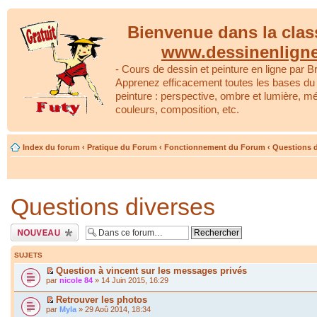
Bienvenue dans la clas
www.dessinenlign
- Cours de dessin et peinture en ligne par Br
Apprenez efficacement toutes les bases du 
peinture : perspective, ombre et lumière, m
couleurs, composition, etc.
Index du forum
‹
Pratique du Forum
‹
Fonctionnement du Forum
‹
Questions d
Questions diverses
Écrire un nouveau
sujet
SUJETS
Question à vincent sur les messages privés
par
nicole 84
» 14 Juin 2015, 16:29
Retrouver les photos
par
Myla
» 29 Aoû 2014, 18:34