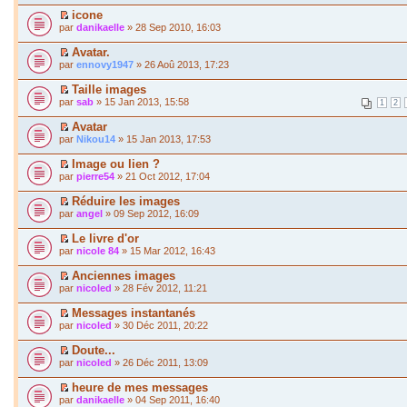
icone
par
danikaelle
» 28 Sep 2010, 16:03
Avatar.
par
ennovy1947
» 26 Aoû 2013, 17:23
Taille images
par
sab
» 15 Jan 2013, 15:58
1
2
Avatar
par
Nikou14
» 15 Jan 2013, 17:53
Image ou lien ?
par
pierre54
» 21 Oct 2012, 17:04
Réduire les images
par
angel
» 09 Sep 2012, 16:09
Le livre d'or
par
nicole 84
» 15 Mar 2012, 16:43
Anciennes images
par
nicoled
» 28 Fév 2012, 11:21
Messages instantanés
par
nicoled
» 30 Déc 2011, 20:22
Doute...
par
nicoled
» 26 Déc 2011, 13:09
heure de mes messages
par
danikaelle
» 04 Sep 2011, 16:40