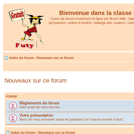
Bienvenue dans la classe 
- Cours de dessin et peinture en ligne par Bruno Volle - Ap
perspective, ombre et lumière, mélange des couleurs, comp
Index du forum
‹
Nouveaux sur ce forum
Nouveaux sur ce forum
FORUM
Règlements du forum
A lire avant de vous inscrire
Votre présentation
Merci de vous présenter avant de participer à la "classe ouverte à tous".
Index du forum
‹
Nouveaux sur ce forum