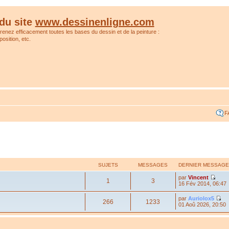
du site
www.dessinenligne.com
prenez efficacement toutes les bases du dessin et de la peinture :
osition, etc.
F
SUJETS
MESSAGES
DERNIER MESSAGE
par
Vincent
1
3
16 Fév 2014, 06:47
par
Auriolox5
266
1233
01 Aoû 2026, 20:50