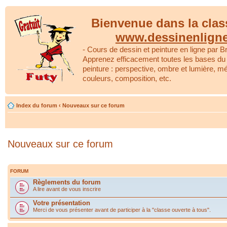
Bienvenue dans la clas
www.dessinenlign
- Cours de dessin et peinture en ligne par Br
Apprenez efficacement toutes les bases du 
peinture : perspective, ombre et lumière, m
couleurs, composition, etc.
Index du forum
‹
Nouveaux sur ce forum
Nouveaux sur ce forum
FORUM
Règlements du forum
A lire avant de vous inscrire
Votre présentation
Merci de vous présenter avant de participer à la "classe ouverte à tous".