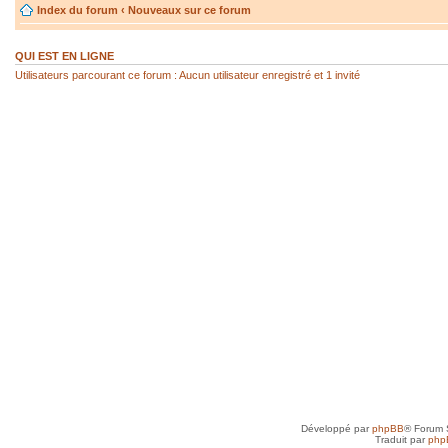
Index du forum
‹
Nouveaux sur ce forum
QUI EST EN LIGNE
Utilisateurs parcourant ce forum : Aucun utilisateur enregistré et 1 invité
Développé par
phpBB
® Forum 
Traduit par
php