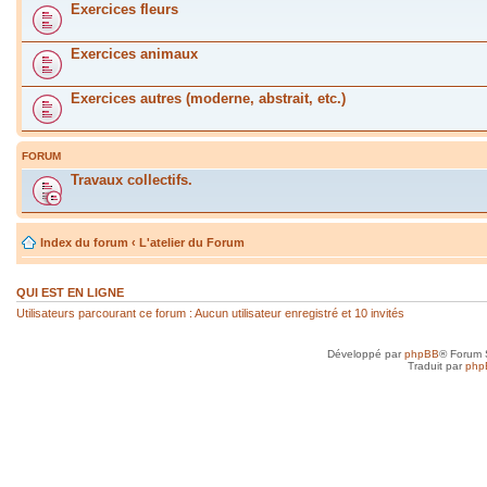
Exercices fleurs
Exercices animaux
Exercices autres (moderne, abstrait, etc.)
FORUM
Travaux collectifs.
Index du forum
‹
L'atelier du Forum
QUI EST EN LIGNE
Utilisateurs parcourant ce forum : Aucun utilisateur enregistré et 10 invités
Développé par
phpBB
® Forum 
Traduit par
php