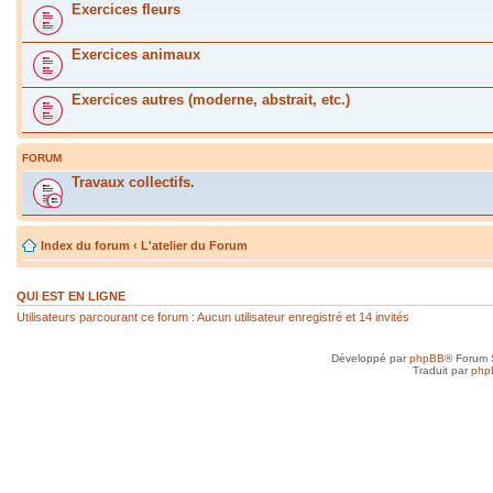
Exercices fleurs
Exercices animaux
Exercices autres (moderne, abstrait, etc.)
FORUM
Travaux collectifs.
Index du forum
‹
L'atelier du Forum
QUI EST EN LIGNE
Utilisateurs parcourant ce forum : Aucun utilisateur enregistré et 14 invités
Développé par
phpBB
® Forum 
Traduit par
php