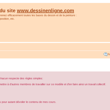
du site
www.dessinenligne.com
prenez efficacement toutes les bases du dessin et de la peinture :
osition, etc.
F
 chacun respecte des règles simples:
e à d'autres membres de travailler sur ce modèle et d'en faire ainsi un travail collectif.
ns pour autant dévoiler le contenu de mes cours.