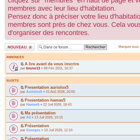
cliquez sur "membres" en haut de page et vo
membres avec leur lieu d'habitation.
Pensez donc à préciser votre lieu d'habitatio
membres sont près de chez vous. Cela vous
d'organiser des rencontres.
Écrire un nouveau
Marquer tous 
sujet
ANNONCES
A lire avant de vous inscrire
par
bruno13
» 08 Fév 2011, 16:37
SUJETS
Presentation auriolox5
par
Auriolox5
» 01 Aoû 2026, 20:50
Presentation hamas5
par
Hamas5
» 22 Juil 2026, 18:43
Ma présentation
par
Ali
» 13 Juil 2026, 10:15
Présentation
par
Georges
» 10 Juil 2026, 12:10
Présentation