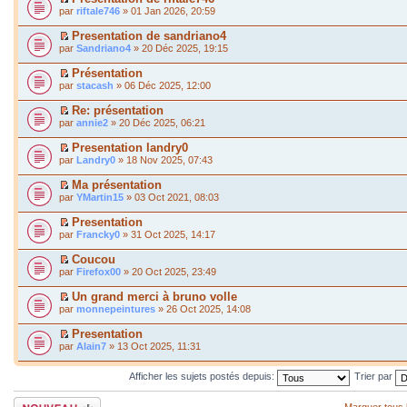
par
riftale746
» 01 Jan 2026, 20:59
Presentation de sandriano4
par
Sandriano4
» 20 Déc 2025, 19:15
Présentation
par
stacash
» 06 Déc 2025, 12:00
Re: présentation
par
annie2
» 20 Déc 2025, 06:21
Presentation landry0
par
Landry0
» 18 Nov 2025, 07:43
Ma présentation
par
YMartin15
» 03 Oct 2021, 08:03
Presentation
par
Francky0
» 31 Oct 2025, 14:17
Coucou
par
Firefox00
» 20 Oct 2025, 23:49
Un grand merci à bruno volle
par
monnepeintures
» 26 Oct 2025, 14:08
Presentation
par
Alain7
» 13 Oct 2025, 11:31
Afficher les sujets postés depuis:
Trier par
Écrire un nouveau
Marquer tous 