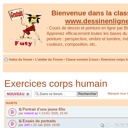
Bienvenue dans la clas
www.dessinenlign
- Cours de dessin et peinture en ligne par Br
Apprenez efficacement toutes les bases du 
peinture : perspective, ombre et lumière, m
couleurs, composition, etc.
Index du forum
‹
L'atelier du Forum
‹
Classe ouverte à tous
‹
Exercices corps 
Exercices corps humain
Écrire un nouveau
Marquer tous 
sujet
SUJETS
Portrait d'une jeune fille
par
roland az
» 13 Avr 2026, 15:44
Essais de portraits
par
Jeff
» 23 Jan 2019, 19:09
...
1
54
55