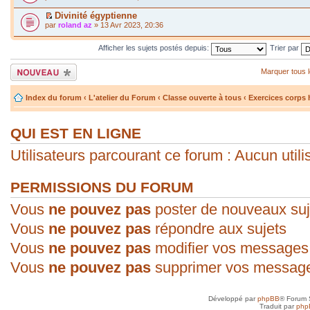
Divinité égyptienne
par
roland az
» 13 Avr 2023, 20:36
Afficher les sujets postés depuis:
Trier par
Écrire un nouveau
Marquer tous 
sujet
Index du forum
‹
L'atelier du Forum
‹
Classe ouverte à tous
‹
Exercices corps
QUI EST EN LIGNE
Utilisateurs parcourant ce forum : Aucun utilis
PERMISSIONS DU FORUM
Vous
ne pouvez pas
poster de nouveaux suj
Vous
ne pouvez pas
répondre aux sujets
Vous
ne pouvez pas
modifier vos messages
Vous
ne pouvez pas
supprimer vos messag
Développé par
phpBB
® Forum 
Traduit par
php