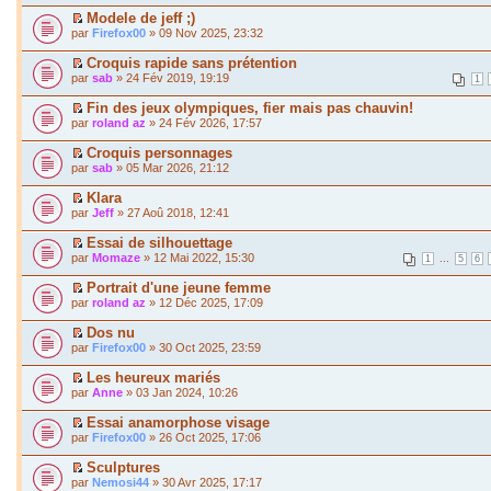
Modele de jeff ;)
par
Firefox00
» 09 Nov 2025, 23:32
Croquis rapide sans prétention
par
sab
» 24 Fév 2019, 19:19
1
Fin des jeux olympiques, fier mais pas chauvin!
par
roland az
» 24 Fév 2026, 17:57
Croquis personnages
par
sab
» 05 Mar 2026, 21:12
Klara
par
Jeff
» 27 Aoû 2018, 12:41
Essai de silhouettage
par
Momaze
» 12 Mai 2022, 15:30
...
1
5
6
Portrait d'une jeune femme
par
roland az
» 12 Déc 2025, 17:09
Dos nu
par
Firefox00
» 30 Oct 2025, 23:59
Les heureux mariés
par
Anne
» 03 Jan 2024, 10:26
Essai anamorphose visage
par
Firefox00
» 26 Oct 2025, 17:06
Sculptures
par
Nemosi44
» 30 Avr 2025, 17:17