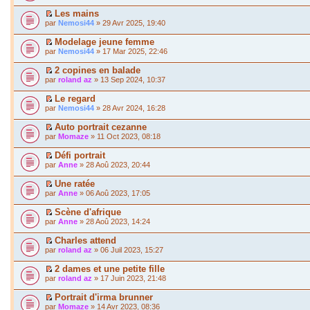
Les mains
par
Nemosi44
» 29 Avr 2025, 19:40
Modelage jeune femme
par
Nemosi44
» 17 Mar 2025, 22:46
2 copines en balade
par
roland az
» 13 Sep 2024, 10:37
Le regard
par
Nemosi44
» 28 Avr 2024, 16:28
Auto portrait cezanne
par
Momaze
» 11 Oct 2023, 08:18
Défi portrait
par
Anne
» 28 Aoû 2023, 20:44
Une ratée
par
Anne
» 06 Aoû 2023, 17:05
Scène d'afrique
par
Anne
» 28 Aoû 2023, 14:24
Charles attend
par
roland az
» 06 Juil 2023, 15:27
2 dames et une petite fille
par
roland az
» 17 Juin 2023, 21:48
Portrait d'irma brunner
par
Momaze
» 14 Avr 2023, 08:36