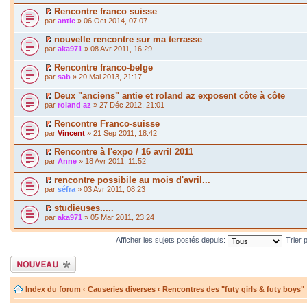
Rencontre franco suisse
par
antie
» 06 Oct 2014, 07:07
nouvelle rencontre sur ma terrasse
par
aka971
» 08 Avr 2011, 16:29
Rencontre franco-belge
par
sab
» 20 Mai 2013, 21:17
Deux "anciens" antie et roland az exposent côte à côte
par
roland az
» 27 Déc 2012, 21:01
Rencontre Franco-suisse
par
Vincent
» 21 Sep 2011, 18:42
Rencontre à l'expo / 16 avril 2011
par
Anne
» 18 Avr 2011, 11:52
rencontre possibile au mois d'avril...
par
séfra
» 03 Avr 2011, 08:23
studieuses.....
par
aka971
» 05 Mar 2011, 23:24
Afficher les sujets postés depuis:
Trier 
Écrire un nouveau
sujet
Index du forum
‹
Causeries diverses
‹
Rencontres des "futy girls & futy boys"