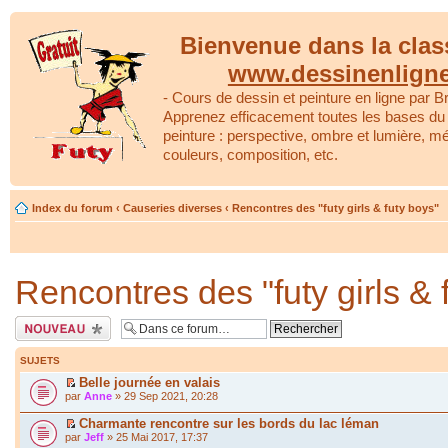
Bienvenue dans la clas
www.dessinenlign
- Cours de dessin et peinture en ligne par Br
Apprenez efficacement toutes les bases du 
peinture : perspective, ombre et lumière, m
couleurs, composition, etc.
Index du forum
‹
Causeries diverses
‹
Rencontres des "futy girls & futy boys"
Rencontres des "futy girls & 
Écrire un nouveau
sujet
SUJETS
Belle journée en valais
par
Anne
» 29 Sep 2021, 20:28
Charmante rencontre sur les bords du lac léman
par
Jeff
» 25 Mai 2017, 17:37