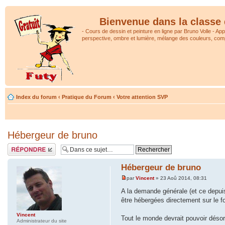
Bienvenue dans la classe 
- Cours de dessin et peinture en ligne par Bruno Volle - Ap
perspective, ombre et lumière, mélange des couleurs, comp
Index du forum
‹
Pratique du Forum
‹
Votre attention SVP
Hébergeur de bruno
Répondre
Hébergeur de bruno
par
Vincent
» 23 Aoû 2014, 08:31
A la demande générale (et ce depuis
être hébergées directement sur le f
Vincent
Tout le monde devrait pouvoir déso
Administrateur du site