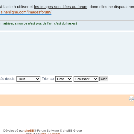
 facile à utiliser et
les images sont liées au forum
, donc elles ne disparaitron
ssinenligne.com/imagesforum/
 maîtriser, sinon ce n’est plus de l’art, c’est du has-art
tés depuis:
Trier par
Développé par
phpBB
® Forum Software © phpBB Group
Traduit par
phpBB-fr.com