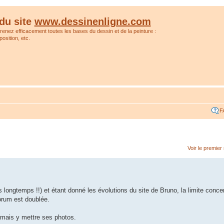
du site
www.dessinenligne.com
prenez efficacement toutes les bases du dessin et de la peinture :
osition, etc.
F
Voir le premie
 longtemps !!) et étant donné les évolutions du site de Bruno, la limite conce
orum est doublée.
rmais y mettre ses photos.