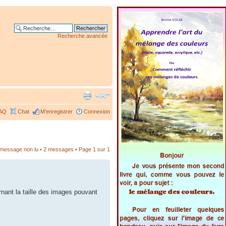
Recherche avancée
AQ
Chat
M’enregistrer
Connexion
r message non lu
• 2 messages • Page
1
sur
1
rnant la taille des images pouvant