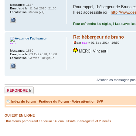
Messages:
1127
Pour rappel, l'hébergeur de Bruno est
Enregistré le:
11 Juil 2010, 21:00
Il est accessible ici :
http://www.de
Localisation:
Mâcon (71)
Pour enfreindre les règles, il faut savoir les
Re: hébergeur de bruno
par
sab
» 01 Sep 2014, 16:59
sab
Messages:
1830
MERCI Vincent !
Enregistré le:
03 Oct 2010, 15:00
Localisation:
Gesves - Belgique
Afficher les messages pos
Répondre
Index du forum
‹
Pratique du Forum
‹
Votre attention SVP
QUI EST EN LIGNE
Utilisateurs parcourant ce forum : Aucun utilisateur enregistré et 2 invités