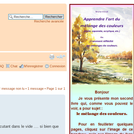
Recherche avancée
AQ
Chat
M’enregistrer
Connexion
er message non lu
• 1 message • Page
1
sur
1
cutant dans le vide .... si bien que