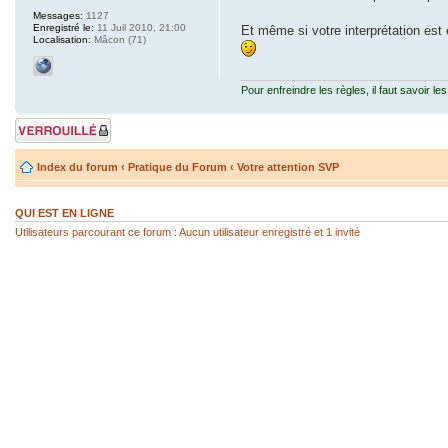
Messages:
1127
Enregistré le:
11 Juil 2010, 21:00
Et même si votre interprétation est
Localisation:
Mâcon (71)
Pour enfreindre les règles, il faut savoir les
Sujet verrouillé
Index du forum
‹
Pratique du Forum
‹
Votre attention SVP
QUI EST EN LIGNE
Utilisateurs parcourant ce forum : Aucun utilisateur enregistré et 1 invité