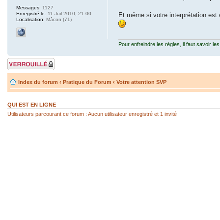
Messages:
1127
Enregistré le:
11 Juil 2010, 21:00
Et même si votre interprétation est
Localisation:
Mâcon (71)
Pour enfreindre les règles, il faut savoir les
Sujet verrouillé
Index du forum
‹
Pratique du Forum
‹
Votre attention SVP
QUI EST EN LIGNE
Utilisateurs parcourant ce forum : Aucun utilisateur enregistré et 1 invité