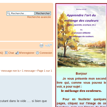
Recherche avancée
AQ
Chat
M’enregistrer
Connexion
er message non lu
• 1 message • Page
1
sur
1
cutant dans le vide .... si bien que