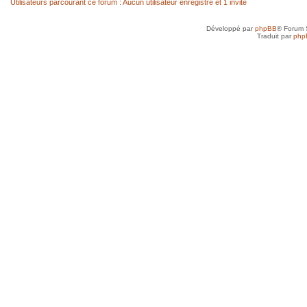
Utilisateurs parcourant ce forum : Aucun utilisateur enregistré et 1 invité
Développé par
phpBB
® Forum 
Traduit par
php