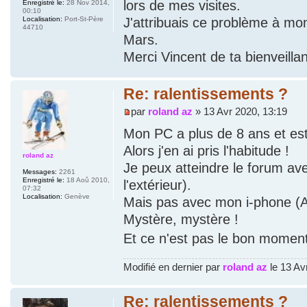
lors de mes visites.
Enregistré le:
28 Nov 2014,
00:10
J'attribuais ce problème à mo
Localisation:
Port-St-Père
44710
Mars.
Merci Vincent de ta bienveilla
Re: ralentissements ?
par
roland az
» 13 Avr 2020, 13:19
Mon PC a plus de 8 ans et est
Alors j'en ai pris l'habitude !
roland az
Je peux atteindre le forum av
Messages:
2261
Enregistré le:
18 Aoû 2010,
l'extérieur).
07:32
Localisation:
Genève
Mais pas avec mon i-phone (A
Mystère, mystère !
Et ce n'est pas le bon momen
Modifié en dernier par
roland az
le 13 Avr
Re: ralentissements ?