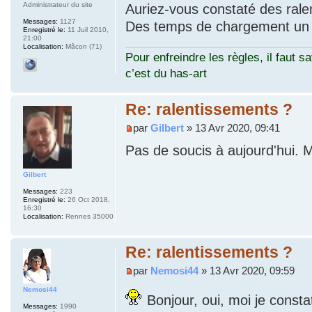
Administrateur du site
Auriez-vous constaté des ral
Messages:
1127
Des temps de chargement un 
Enregistré le:
11 Juil 2010,
21:00
Localisation:
Mâcon (71)
Pour enfreindre les règles, il faut sa
c’est du has-art
Re: ralentissements ?
par
Gilbert
» 13 Avr 2020, 09:41
Pas de soucis à aujourd'hui. M
Gilbert
Messages:
223
Enregistré le:
26 Oct 2018,
16:30
Localisation:
Rennes 35000
Re: ralentissements ?
par
Nemosi44
» 13 Avr 2020, 09:59
Nemosi44
Bonjour, oui, moi je const
Messages:
1990