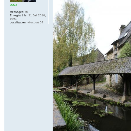
DD22
Messages:
91
Enregistré le:
31 Juil 2010,
19:59
Localisation:
virecourt 54