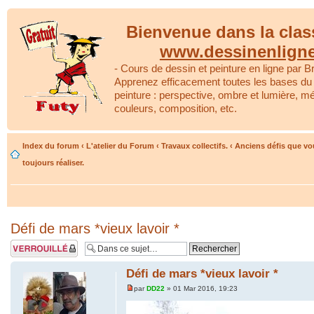
Bienvenue dans la clas
www.dessinenlign
- Cours de dessin et peinture en ligne par Br
Apprenez efficacement toutes les bases du 
peinture : perspective, ombre et lumière, m
couleurs, composition, etc.
Index du forum
‹
L'atelier du Forum
‹
Travaux collectifs.
‹
Anciens défis que vou
toujours réaliser.
Défi de mars *vieux lavoir *
Sujet verrouillé
Défi de mars *vieux lavoir *
par
DD22
» 01 Mar 2016, 19:23