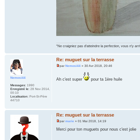
"Ne craigniez pas d'atteindre la perfection, vous n'y arr
Re: muguet sur la terrasse
par
Nemosi44
» 30 Avr 2018, 20:46
Nemosi44
Ah c'est super
pour ta 1ère huile
Messages:
1990
Enregistré le:
28 Nov 2014,
00:10
Localisation:
Port-St-Père
44710
Re: muguet sur la terrasse
par
marie
» 01 Mai 2018, 14:19
Merci pour ton muguets pour nous c'est jolie