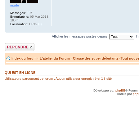
marie
Messages:
326
Enregistré le:
05 Mar 2018,
18:44
Localisation:
DRAVEIL
Afficher les messages postés depuis:
Tr
Répondre
Index du forum
‹
L'atelier du Forum
‹
Classe des super débutants (Tout nouv
QUI EST EN LIGNE
Utilisateurs parcourant ce forum : Aucun utilisateur enregistré et 1 invité
Développé par
phpBB
® Forum 
Traduit par
php