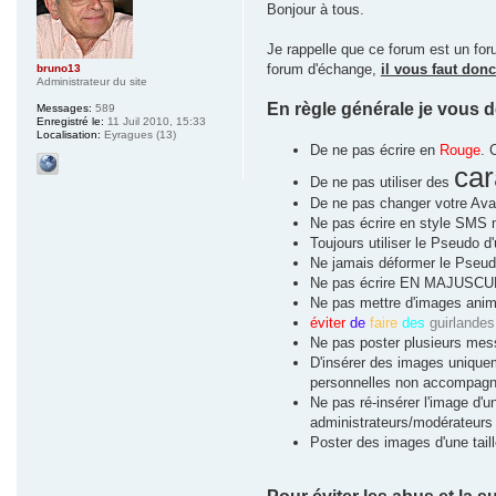
Bonjour à tous.
Je rappelle que ce forum est un for
forum d'échange,
il vous faut don
bruno13
Administrateur du site
En règle générale je vous 
Messages:
589
Enregistré le:
11 Juil 2010, 15:33
Localisation:
Eyragues (13)
De ne pas écrire en
Rouge
. 
ca
De ne pas utiliser des
De ne pas changer votre Avat
Ne pas écrire en style SMS 
Toujours utiliser le Pseudo d
Ne jamais déformer le Pseudo
Ne pas écrire EN MAJUSCULES
Ne pas mettre d'images animé
éviter
de
faire
des
guirlandes
Ne pas poster plusieurs messa
D'insérer des images uniquem
personnelles non accompagn
Ne pas ré-insérer l'image d'un
administrateurs/modérateurs 
Poster des images d'une tai