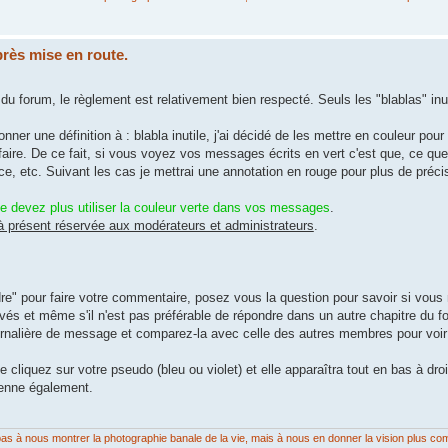
ès mise en route.
du forum, le règlement est relativement bien respecté. Seuls les "blablas" inut
nner une définition à : blabla inutile, j'ai décidé de les mettre en couleur pou
 faire. De ce fait, si vous voyez vos messages écrits en vert c'est que, ce que 
ce, etc. Suivant les cas je mettrai une annotation en rouge pour plus de préci
e devez plus utiliser la couleur verte dans vos messages
.
 à présent réservée aux modérateurs et administrateurs
.
re" pour faire votre commentaire, posez vous la question pour savoir si vous 
és et même s'il n'est pas préférable de répondre dans un autre chapitre du f
urnalière de message et comparez-la avec celle des autres membres pour voir
cliquez sur votre pseudo (bleu ou violet) et elle apparaîtra tout en bas à droi
enne également.
on pas à nous montrer la photographie banale de la vie, mais à nous en donner la vision plus co