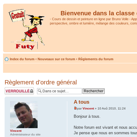
Bienvenue dans la classe 
- Cours de dessin et peinture en ligne par Bruno Volle - Ap
perspective, ombre et lumière, mélange des couleurs, comp
Index du forum
‹
Nouveaux sur ce forum
‹
Règlements du forum
Règlement d'ordre général
Sujet verrouillé
A tous
par
Vincent
» 10 Aoû 2010, 11:24
Bonjour à tous.
Notre forum est vivant et nous acc
Vincent
Je pense que nous en sommes tous h
Administrateur du site