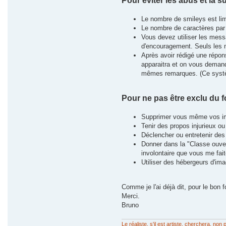
Pour éviter les abus et la 
Le nombre de smileys est lim
Le nombre de caractères par 
Vous devez utiliser les mes
d'encouragement. Seuls les m
Après avoir rédigé une répon
apparaitra et on vous demande
mêmes remarques. (Ce systèm
Pour ne pas être exclu du 
Supprimer vous même vos i
Tenir des propos injurieux o
Déclencher ou entretenir des
Donner dans la "Classe ouver
involontaire que vous me fai
Utiliser des hébergeurs d'im
Comme je l'ai déjà dit, pour le bon
Merci.
Bruno
Le réaliste, s'il est artiste, cherchera, n