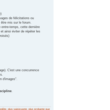
)
ges de félicitations ou
être mis sur le forum.
 entre-temps, cette dernière
t ainsi éviter de répéter les
roisés)
age). C'est une concurrence
rs.
n d'images".
scipline
.
mplète, plus saisissante, plus probante que