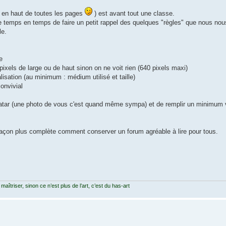
t en haut de toutes les pages
) est avant tout une classe.
e temps en temps de faire un petit rappel des quelques "règles" que nous no
le.
e
ixels de large ou de haut sinon on ne voit rien (640 pixels maxi)
alisation (au minimum : médium utilisé et taille)
convivial
vatar (une photo de vous c'est quand même sympa) et de remplir un minimum vo
çon plus complète comment conserver un forum agréable à lire pour tous.
 maîtriser, sinon ce n’est plus de l’art, c’est du has-art