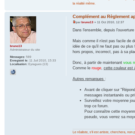
la réalité même.
Complément au Règlement apr
par
bruno13
» 11 Oct 2010, 12:37
Dans l'ensemble, depuis l'ouverture 
Mais comme il n'est pas facile de do
idée de ce qu'il ne faut pas ou plus
bruno13
Administrateur du site
hors propos, incorrect, pas à sa pla
Messages:
589
Enregistré le:
11 Juil 2010, 15:33
Donc, à partir de maintenant
vous n
Localisation:
Eyragues (13)
Comme le
rouge
,
cette couleur est
Autres remarques
:
Avant de cliquer sur "Répond
messages instantanés ou priv
Surveillez votre moyenne jo
trop ce forum.
Pour connaître cette moyenne 
pseudo, vous verrez sa moy
Le réaliste, s'il est artiste, cherchera, n