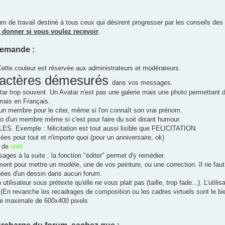
um de travail destiné à tous ceux qui désirent progresser par les conseils des
c donner si vous voulez recevoir
.
demande :
Cette couleur est réservée aux administrateurs et modérateurs.
ractères démesurés
dans vos messages.
ar trop souvent. Un Avatar n'est pas une galerie mais une photo permettant d
mais en Français.
'un membre pour le citer, même si l'on connaît son vrai prénom.
 d'un membre même si c'est pour faire du soit disant humour.
. Exemple : félicitation est tout aussi lisible que FELICITATION.
es pour tout et n'importe quoi (pour un anniversaire, ok)
de
noël
ges à la suite : la fonction "éditer" permet d'y remédier.
ent pour mettre un modèle, une de vos peinture, ou une correction. Il ne fau
ées d'un dessin dans aucun forum.
 utilisateur sous prétexte qu'elle ne vous plait pas (taille, trop fade...). L'util
(En revanche les recadrages de composition ou les cadres virtuels sont le b
lle maximale de 600x400 pixels