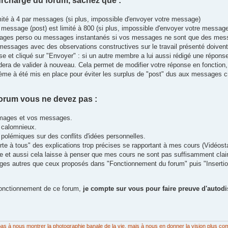
surcharge du forum, sachez que :
ité à 4 par messages (si plus, impossible d'envoyer votre message)
message (post) est limité à 800 (si plus, impossible d'envoyer votre message
sages perso ou messages instantanés si vos messages ne sont que des messa
essages avec des observations constructives sur le travail présenté doivent 
se et cliqué sur "Envoyer" : si un autre membre a lui aussi rédigé une réponse
ra de valider à nouveau. Cela permet de modifier votre réponse en fonction, e
e à été mis en place pour éviter les surplus de "post" dus aux messages c
forum vous ne devez pas :
mages et vos messages.
u calomnieux.
 polémiques sur des conflits d'idées personnelles.
te à tous" des explications trop précises se rapportant à mes cours (Vidéost
te et aussi cela laisse à penser que mes cours ne sont pas suffisamment clai
ages autres que ceux proposés dans "Fonctionnement du forum" puis "Insertio
 fonctionnement de ce forum,
je compte sur vous pour faire preuve d'autodi
on pas à nous montrer la photographie banale de la vie, mais à nous en donner la vision plus co