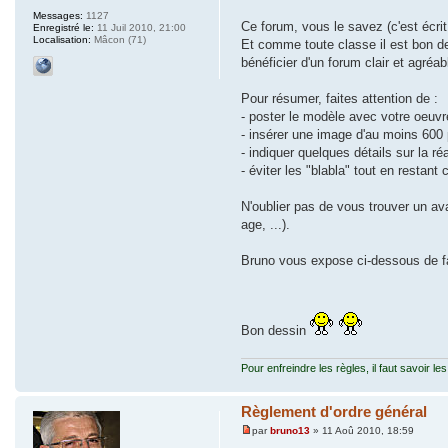
Messages:
1127
Ce forum, vous le savez (c'est écri
Enregistré le:
11 Juil 2010, 21:00
Localisation:
Mâcon (71)
Et comme toute classe il est bon d
bénéficier d'un forum clair et agréab
Pour résumer, faites attention de :
- poster le modèle avec votre oeuvr
- insérer une image d'au moins 600 p
- indiquer quelques détails sur la ré
- éviter les "blabla" tout en restant 
N'oublier pas de vous trouver un a
age, ...).
Bruno vous expose ci-dessous de fa
Bon dessin
Pour enfreindre les règles, il faut savoir les
Règlement d'ordre général
par
bruno13
» 11 Aoû 2010, 18:59