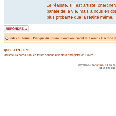
Le réaliste, s'il est artiste, cherc
banale de la vie, mais à nous en don
plus probante que la réalité même.
Répondre
Index du forum
‹
Pratique du Forum
‹
Fonctionnement du Forum
‹
Insertion 
QUI EST EN LIGNE
Utilisateurs parcourant ce forum : Aucun utilisateur enregistré et 1 invité
Développé par
phpBB
® Forum 
Traduit par
php