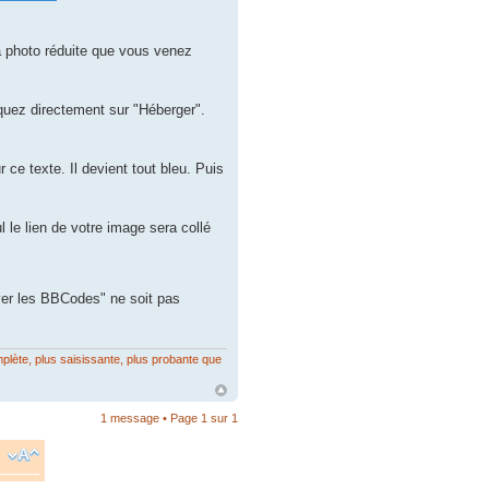
la photo réduite que vous venez
iquez directement sur "Héberger".
 ce texte. Il devient tout bleu. Puis
ul le lien de votre image sera collé
iver les BBCodes" ne soit pas
mplète, plus saisissante, plus probante que
1 message • Page
1
sur
1