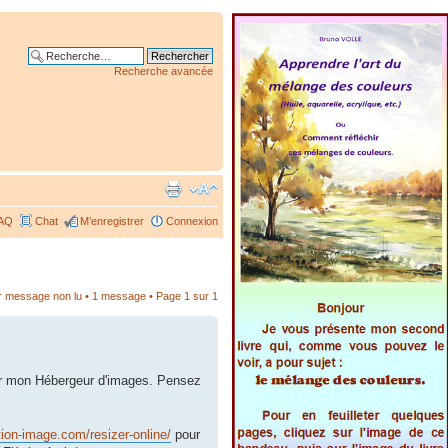
Recherche avancée
AQ
Chat
M’enregistrer
Connexion
er message non lu
• 1 message • Page
1
sur
1
 par mon Hébergeur d'images. Pensez
tion-image.com/resizer-online/
pour