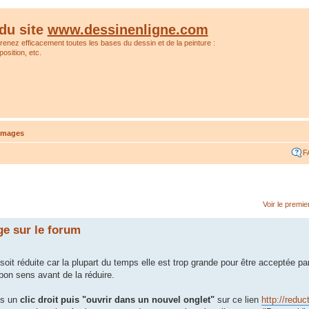
du site
www.dessinenligne.com
prenez efficacement toutes les bases du dessin et de la peinture :
osition, etc.
'images
F
Voir le premi
e sur le forum
e soit réduite car la plupart du temps elle est trop grande pour être acceptée
bon sens avant de la réduire.
es un
clic droit puis "ouvrir dans un nouvel onglet"
sur ce lien
http://reduc