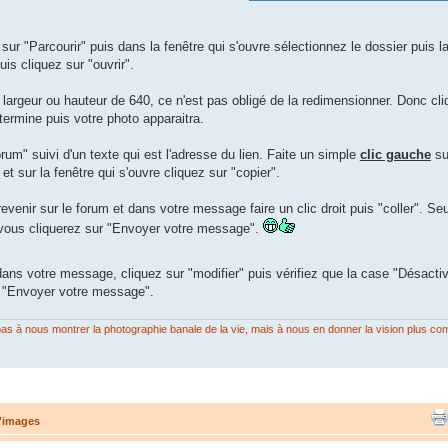
sur "Parcourir" puis dans la fenêtre qui s'ouvre sélectionnez le dossier puis 
uis cliquez sur "ouvrir".
e largeur ou hauteur de 640, ce n'est pas obligé de la redimensionner. Donc cl
ermine puis votre photo apparaitra.
orum" suivi d'un texte qui est l'adresse du lien. Faite un simple
clic gauche
sur
 et sur la fenêtre qui s'ouvre cliquez sur "copier".
 revenir sur le forum et dans votre message faire un clic droit puis "coller". Se
 vous cliquerez sur "Envoyer votre message".
dans votre message, cliquez sur "modifier" puis vérifiez que la case "Désact
r "Envoyer votre message".
on pas à nous montrer la photographie banale de la vie, mais à nous en donner la vision plus co
d'images