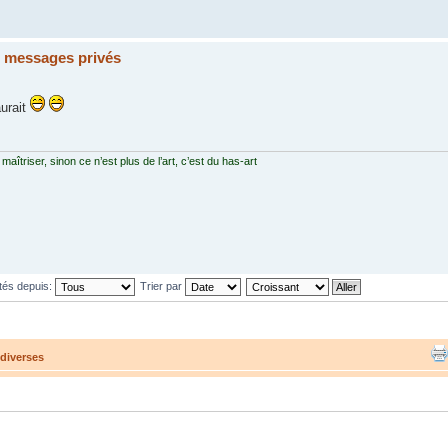
s messages privés
aurait
 maîtriser, sinon ce n’est plus de l’art, c’est du has-art
tés depuis:
Trier par
diverses