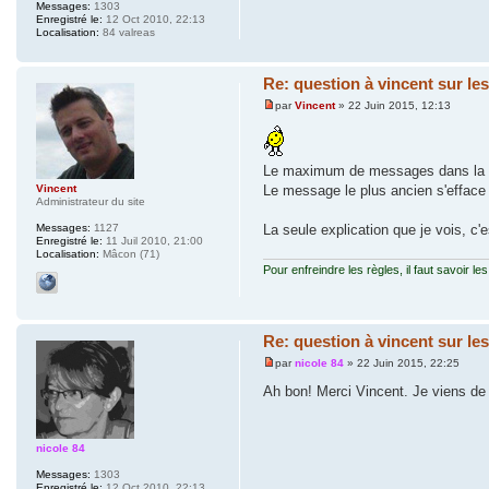
Messages:
1303
Enregistré le:
12 Oct 2010, 22:13
Localisation:
84 valreas
Re: question à vincent sur le
par
Vincent
» 22 Juin 2015, 12:13
Le maximum de messages dans la bo
Le message le plus ancien s'efface q
Vincent
Administrateur du site
La seule explication que je vois, c
Messages:
1127
Enregistré le:
11 Juil 2010, 21:00
Localisation:
Mâcon (71)
Pour enfreindre les règles, il faut savoir les
Re: question à vincent sur le
par
nicole 84
» 22 Juin 2015, 22:25
Ah bon! Merci Vincent. Je viens de 
nicole 84
Messages:
1303
Enregistré le:
12 Oct 2010, 22:13