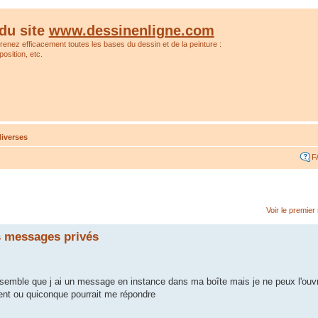
du site
www.dessinenligne.com
prenez efficacement toutes les bases du dessin et de la peinture :
osition, etc.
iverses
F
Voir le premie
s messages privés
 semble que j ai un message en instance dans ma boîte mais je ne peux l'ouvrir
nt ou quiconque pourrait me répondre