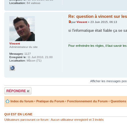
Localisation:
84 valreas
Re: question à vincent sur le
par
Vincent
» 23 Juin 2015, 06:13
si l'informatique était fiable ça se s
Vincent
Pour enfreindre les règles, il faut savoir les
Administrateur du site
Messages:
1127
Enregistré le:
11 Juil 2010, 21:00
Localisation:
Mâcon (71)
Afficher les messages pos
Répondre
Index du forum
‹
Pratique du Forum
‹
Fonctionnement du Forum
‹
Questions 
QUI EST EN LIGNE
Utilisateurs parcourant ce forum : Aucun utilisateur enregistré et 3 invités