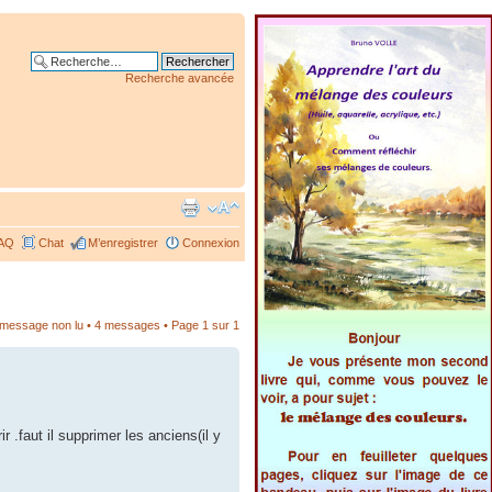
Recherche avancée
AQ
Chat
M’enregistrer
Connexion
r message non lu
• 4 messages • Page
1
sur
1
 .faut il supprimer les anciens(il y