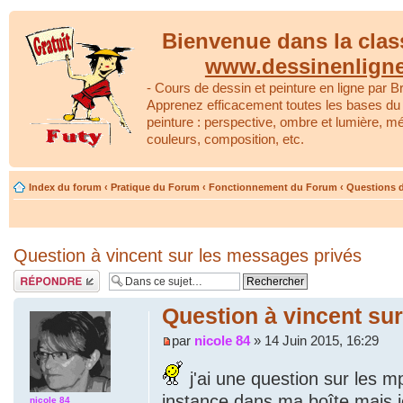
Bienvenue dans la clas
www.dessinenlign
- Cours de dessin et peinture en ligne par Br
Apprenez efficacement toutes les bases du 
peinture : perspective, ombre et lumière, m
couleurs, composition, etc.
Index du forum
‹
Pratique du Forum
‹
Fonctionnement du Forum
‹
Questions d
Question à vincent sur les messages privés
Répondre
Question à vincent su
par
nicole 84
» 14 Juin 2015, 16:29
j'ai une question sur les m
instance dans ma boîte mais je 
nicole 84