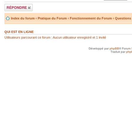
Répondre
Index du forum
‹
Pratique du Forum
‹
Fonctionnement du Forum
‹
Questions 
QUI EST EN LIGNE
Utilisateurs parcourant ce forum : Aucun utilisateur enregistré et 1 invité
Développé par
phpBB
® Forum 
Traduit par
php