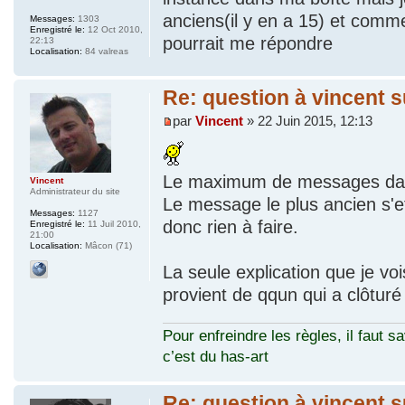
anciens(il y en a 15) et comm
Messages:
1303
Enregistré le:
12 Oct 2010,
pourrait me répondre
22:13
Localisation:
84 valreas
Re: question à vincent 
par
Vincent
» 22 Juin 2015, 12:13
Le maximum de messages dans 
Vincent
Administrateur du site
Le message le plus ancien s'e
Messages:
1127
donc rien à faire.
Enregistré le:
11 Juil 2010,
21:00
Localisation:
Mâcon (71)
La seule explication que je vo
provient de qqun qui a clôtur
Pour enfreindre les règles, il faut sa
c’est du has-art
Re: question à vincent 