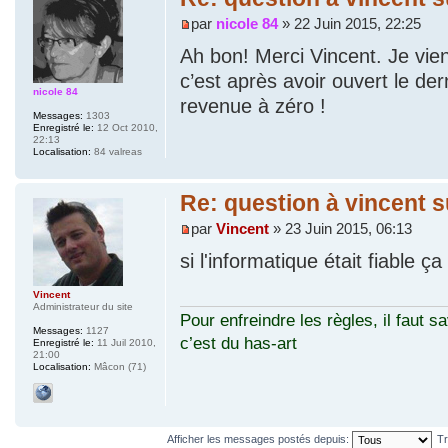
par
nicole 84
» 22 Juin 2015, 22:25
Ah bon! Merci Vincent. Je vi
c’est après avoir ouvert le der
nicole 84
revenue à zéro !
Messages:
1303
Enregistré le:
12 Oct 2010,
22:13
Localisation:
84 valreas
Re: question à vincent 
par
Vincent
» 23 Juin 2015, 06:13
si l'informatique était fiable ç
Vincent
Administrateur du site
Pour enfreindre les règles, il faut sa
Messages:
1127
c’est du has-art
Enregistré le:
11 Juil 2010,
21:00
Localisation:
Mâcon (71)
Afficher les messages postés depuis:
Tr