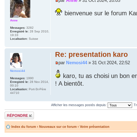
par
Anne
» 31 Oct 2024, 20:05
bienvenue sur le forum Karo
Anne
Messages:
3282
Enregistré le:
28 Sep 2010,
19:33
Localisation:
Suisse
Re: presentation karo
par
Nemosi44
» 31 Oct 2024, 22:52
Nemosi44
karo, tu as choisi un bon e
Messages:
1990
! A bientôt.
Enregistré le:
28 Nov 2014,
00:10
Localisation:
Port-St-Père
44710
Afficher les messages postés depuis:
Tr
Répondre
Index du forum
‹
Nouveaux sur ce forum
‹
Votre présentation