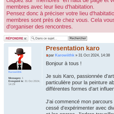
cliquez sur "membres" en haut de page et vo
membres avec leur lieu d'habitation.
Pensez donc à préciser votre lieu d'habitatio
membres sont près de chez vous. Cela vous
d'organiser des rencontres.
Répondre
Presentation karo
par
Karowiithk
» 31 Oct 2024, 14:38
Bonjour à tous !
Karowiithk
Je suis Karo, passionnée d'art
Messages:
1
Enregistré le:
31 Oct 2024,
particulière pour la peinture a
14:29
différentes formes d'art influe
J'ai commencé mon parcours arti
cessé d'expérimenter avec div