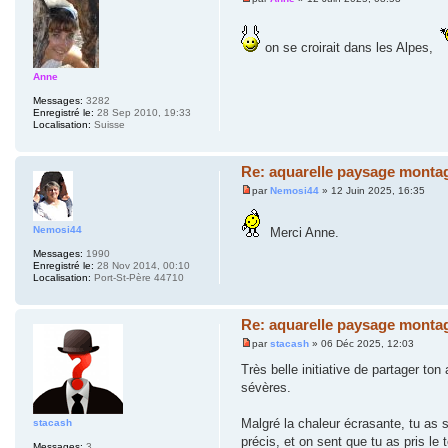
on se croirait dans les Alpes,
Anne
Messages:
3282
Enregistré le:
28 Sep 2010, 19:33
Localisation:
Suisse
Re: aquarelle paysage montag
par
Nemosi44
» 12 Juin 2025, 16:35
Nemosi44
Merci Anne.
Messages:
1990
Enregistré le:
28 Nov 2014, 00:10
Localisation:
Port-St-Père 44710
Re: aquarelle paysage montag
par
stacash
» 06 Déc 2025, 12:03
Très belle initiative de partager to
sévères.
Malgré la chaleur écrasante, tu as 
stacash
précis, et on sent que tu as pris le
Messages:
3