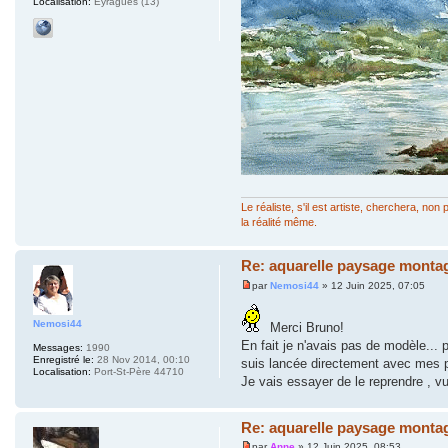
Localisation:
Eyragues (13)
Le réaliste, s'il est artiste, cherchera, n
la réalité même.
Re: aquarelle paysage montag
par
Nemosi44
» 12 Juin 2025, 07:05
Nemosi44
Merci Bruno!
En fait je n'avais pas de modèle... 
Messages:
1990
Enregistré le:
28 Nov 2014, 00:10
suis lancée directement avec mes 
Localisation:
Port-St-Père 44710
Je vais essayer de le reprendre , vu
Re: aquarelle paysage montag
par
Anne
» 12 Juin 2025, 08:53