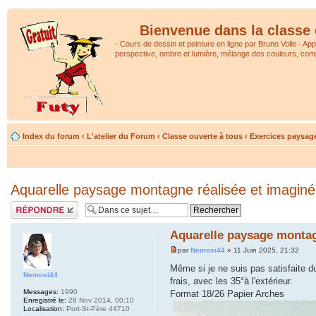
Bienvenue dans la classe 
- Cours de dessin et peinture en ligne par Bruno Volle - Ap
perspective, ombre et lumière, mélange des couleurs, comp
Index du forum
‹
L'atelier du Forum
‹
Classe ouverte à tous
‹
Exercices paysag
Aquarelle paysage montagne réalisée et imaginé
Répondre
Aquarelle paysage montag
par
Nemosi44
» 11 Juin 2025, 21:32
Même si je ne suis pas satisfaite du
Nemosi44
frais, avec les 35°à l'extérieur.
Messages:
1990
Format 18/26 Papier Arches
Enregistré le:
28 Nov 2014, 00:10
Localisation:
Port-St-Père 44710