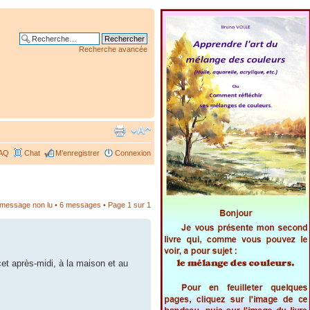
Recherche avancée
AQ
Chat
M’enregistrer
Connexion
r message non lu
• 6 messages • Page
1
sur
1
cet après-midi, à la maison et au