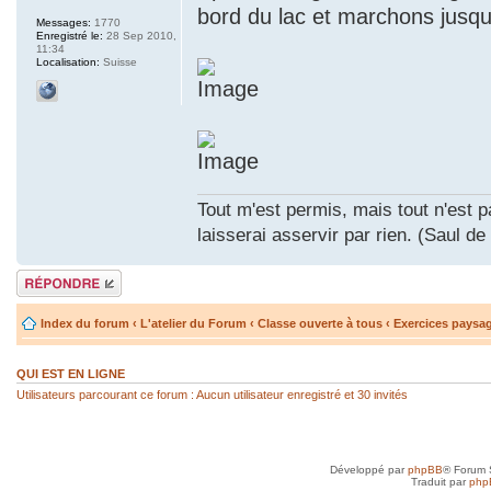
bord du lac et marchons jusqu
Messages:
1770
Enregistré le:
28 Sep 2010,
11:34
Localisation:
Suisse
Tout m'est permis, mais tout n'est p
laisserai asservir par rien. (Saul de
Répondre
Index du forum
‹
L'atelier du Forum
‹
Classe ouverte à tous
‹
Exercices paysa
QUI EST EN LIGNE
Utilisateurs parcourant ce forum : Aucun utilisateur enregistré et 30 invités
Développé par
phpBB
® Forum 
Traduit par
php