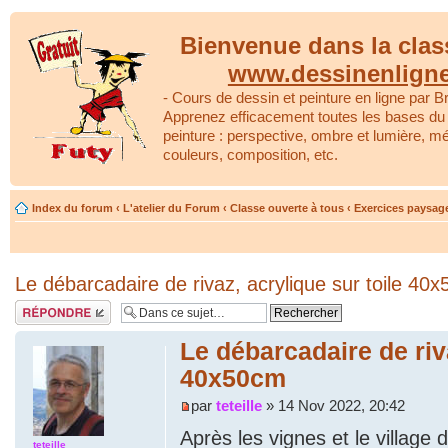
Bienvenue dans la clas
www.dessinenlign
- Cours de dessin et peinture en ligne par Br
Apprenez efficacement toutes les bases du 
peinture : perspective, ombre et lumière, m
couleurs, composition, etc.
Index du forum
‹
L'atelier du Forum
‹
Classe ouverte à tous
‹
Exercices paysag
Le débarcadaire de rivaz, acrylique sur toile 40
Répondre
Le débarcadaire de riva
40x50cm
par
teteille
» 14 Nov 2022, 20:42
Après les vignes et le village
teteille