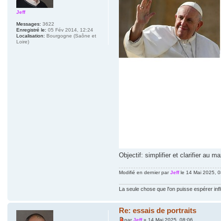
Jeff
Messages:
3622
Enregistré le:
05 Fév 2014, 12:24
Localisation:
Bourgogne (Saône et
Loire)
Objectif: simplifier et clarifier au m
Modifié en dernier par
Jeff
le 14 Mai 2025, 08
La seule chose que l'on puisse espérer inf
Re: essais de portraits
par
Jeff
» 14 Mai 2025, 08:06