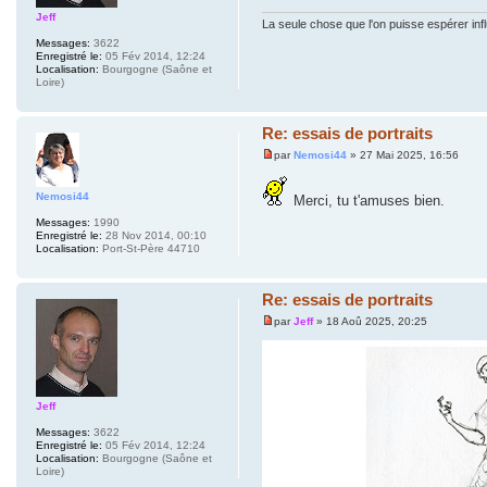
Jeff
La seule chose que l'on puisse espérer inf
Messages:
3622
Enregistré le:
05 Fév 2014, 12:24
Localisation:
Bourgogne (Saône et
Loire)
Re: essais de portraits
par
Nemosi44
» 27 Mai 2025, 16:56
Nemosi44
Merci, tu t'amuses bien.
Messages:
1990
Enregistré le:
28 Nov 2014, 00:10
Localisation:
Port-St-Père 44710
Re: essais de portraits
par
Jeff
» 18 Aoû 2025, 20:25
Jeff
Messages:
3622
Enregistré le:
05 Fév 2014, 12:24
Localisation:
Bourgogne (Saône et
Loire)