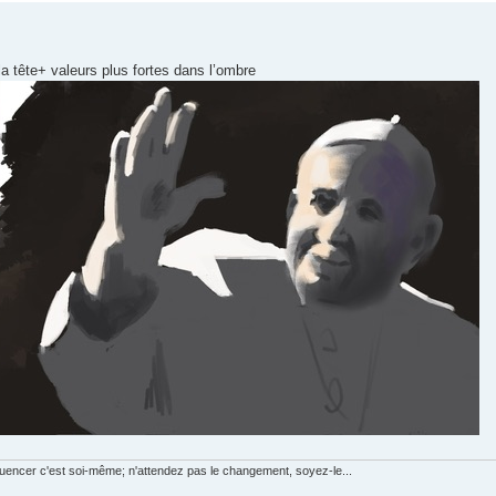
 tête+ valeurs plus fortes dans l’ombre
luencer c'est soi-même; n'attendez pas le changement, soyez-le...