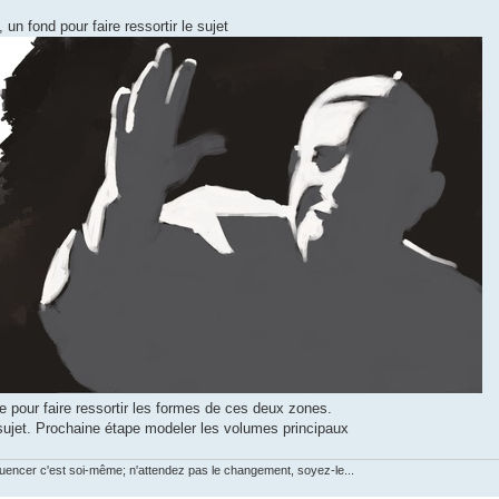
 un fond pour faire ressortir le sujet
e pour faire ressortir les formes de ces deux zones.
 sujet. Prochaine étape modeler les volumes principaux
luencer c'est soi-même; n'attendez pas le changement, soyez-le...