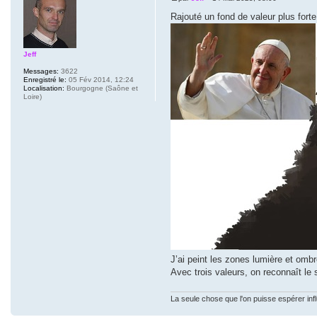
Rajouté un fond de valeur plus forte,
Jeff
Messages:
3622
Enregistré le:
05 Fév 2014, 12:24
Localisation:
Bourgogne (Saône et
Loire)
J’ai peint les zones lumière et ombr
Avec trois valeurs, on reconnaît le
La seule chose que l'on puisse espérer inf