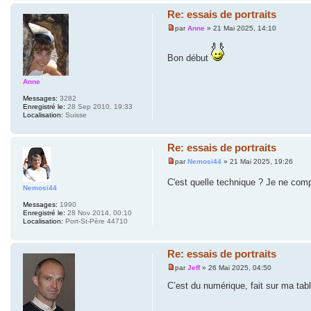
Re: essais de portraits
par
Anne
» 21 Mai 2025, 14:10
Bon début
Anne
Messages:
3282
Enregistré le:
28 Sep 2010, 19:33
Localisation:
Suisse
Re: essais de portraits
par
Nemosi44
» 21 Mai 2025, 19:26
C'est quelle technique ? Je ne com
Nemosi44
Messages:
1990
Enregistré le:
28 Nov 2014, 00:10
Localisation:
Port-St-Père 44710
Re: essais de portraits
par
Jeff
» 26 Mai 2025, 04:50
C’est du numérique, fait sur ma tabl