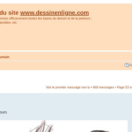
du site
www.dessinenligne.com
prenez efficacement toutes les bases du dessin et de la peinture :
osition, etc.
humain
F
Voir le premier message non lu
• 669 messages •
Page
53
s
cours