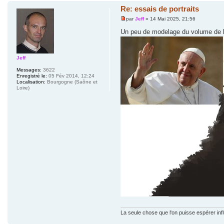
Re: essais de portraits
par
Jeff
» 14 Mai 2025, 21:56
Un peu de modelage du volume de la
Jeff
Messages:
3622
Enregistré le:
05 Fév 2014, 12:24
Localisation:
Bourgogne (Saône et
Loire)
La seule chose que l'on puisse espérer inf