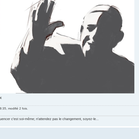
ax
:35, modifié 2 fois.
luencer c'est soi-même; n'attendez pas le changement, soyez-le...