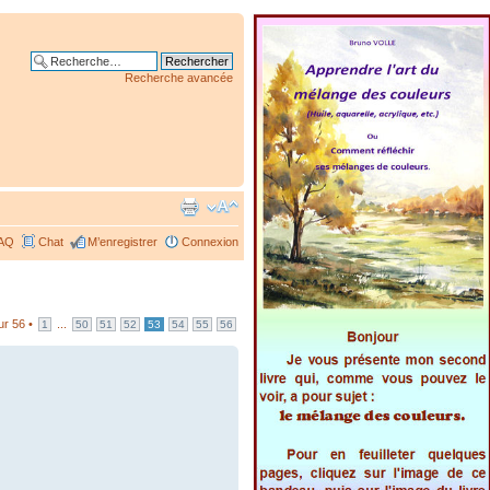
Recherche avancée
AQ
Chat
M’enregistrer
Connexion
ur
56
•
...
1
50
51
52
53
54
55
56