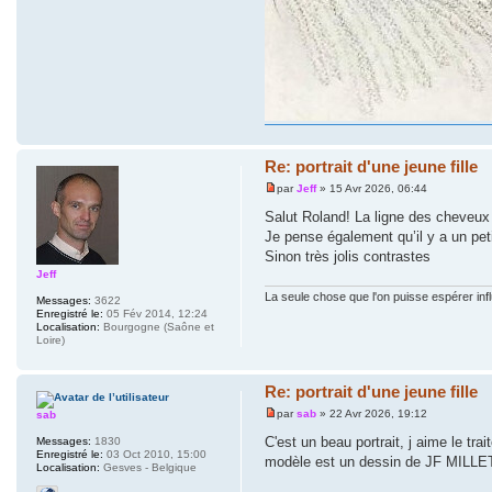
Re: portrait d'une jeune fille
par
Jeff
» 15 Avr 2026, 06:44
Salut Roland! La ligne des cheveux 
Je pense également qu’il y a un pe
Sinon très jolis contrastes
Jeff
La seule chose que l'on puisse espérer inf
Messages:
3622
Enregistré le:
05 Fév 2014, 12:24
Localisation:
Bourgogne (Saône et
Loire)
Re: portrait d'une jeune fille
par
sab
» 22 Avr 2026, 19:12
sab
C'est un beau portrait, j aime le tr
Messages:
1830
Enregistré le:
03 Oct 2010, 15:00
modèle est un dessin de JF MILLET 
Localisation:
Gesves - Belgique