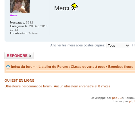
Merci
Anne
Messages:
3282
Enregistré le:
28 Sep 2010,
19:33
Localisation:
Suisse
Afficher les messages postés depuis:
Tr
Répondre
Index du forum
‹
L'atelier du Forum
‹
Classe ouverte à tous
‹
Exercices fleurs
QUI EST EN LIGNE
Utilisateurs parcourant ce forum : Aucun utilisateur enregistré et 8 invités
Développé par
phpBB
® Forum 
Traduit par
php