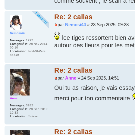
comme souvent , le scan a re
Re: 2 callas
par
Nemosi44
» 23 Sep 2025, 09:28
Nemosi44
lee tiges ressortent bien ave
Messages:
1992
autour des fleurs pour les met
Enregistré le:
28 Nov 2014,
00:10
Localisation:
Port-St-Père
44710
Re: 2 callas
par
Anne
» 24 Sep 2025, 14:51
Oui tu as raison, je vais essa
merci pour ton commentaire
Anne
Messages:
3282
Enregistré le:
28 Sep 2010,
19:33
Localisation:
Suisse
Re: 2 callas