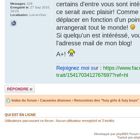
certains d'entre vous sont int
Messages:
228
Enregistré le:
27 Sep 2010,
ce serait avec plaisir! Comme 
19:23
Localisation:
Loir-et-Cher
déplacer en fonction d'un poin
arrangerait tout le monde!
Si quelqu'un est intéréssé, v
l'adresse mail de mon blog!
A+!
Rejoignez moi su
r :
https://www.fa
trait/1541703412767697?ref=hl
Répondre
Index du forum
‹
Causeries diverses
‹
Rencontres des "futy girls & futy boys"
QUI EST EN LIGNE
Utilisateurs parcourant ce forum : Aucun utilisateur enregistré et 3 invités
Développé par
phpBB
® Forum 
Traduit par
php