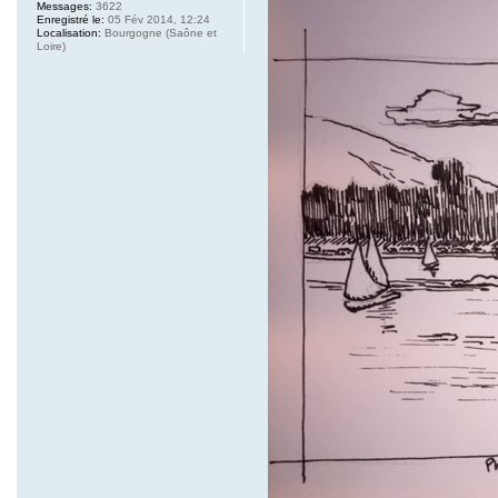
Messages:
3622
Enregistré le:
05 Fév 2014, 12:24
Localisation:
Bourgogne (Saône et
Loire)