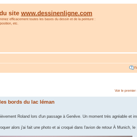
du site
www.dessinenligne.com
prenez efficacement toutes les bases du dessin et de la peinture :
osition, etc.
F
Voir le premie
les bords du lac léman
er brièvement Roland lors d'un passage à Genêve. Un moment très agréable et i
uer alors j'ai fait une photo et ai croqué dans l'avion de retour À Munich, le