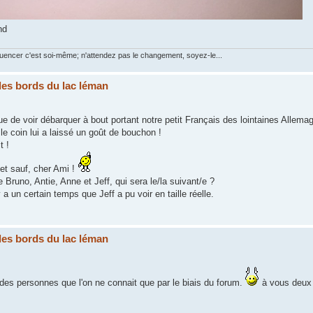
nd
luencer c'est soi-même; n'attendez pas le changement, soyez-le...
les bords du lac léman
ue de voir débarquer à bout portant notre petit Français des lointaines Allema
e coin lui a laissé un goût de bouchon !
t !
 et sauf, cher Ami !
 Bruno, Antie, Anne et Jeff, qui sera le/la suivant/e ?
 a un certain temps que Jeff a pu voir en taille réelle.
les bords du lac léman
des personnes que l'on ne connait que par le biais du forum.
à vous deux p