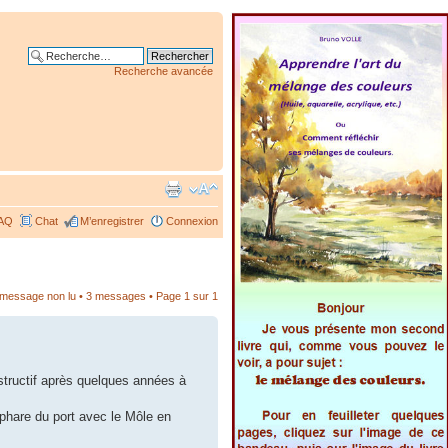
Recherche avancée
AQ
Chat
M’enregistrer
Connexion
r message non lu
• 3 messages • Page
1
sur
1
nstructif après quelques années à
 phare du port avec le Môle en