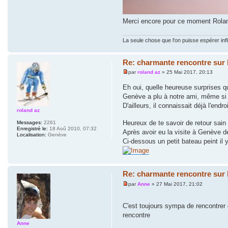
Merci encore pour ce moment Rola
La seule chose que l'on puisse espérer inf
Re: charmante rencontre sur 
par
roland az
» 25 Mai 2017, 20:13
Eh oui, quelle heureuse surprises q
Genève a plu à notre ami, même si l
D'ailleurs, il connaissait déjà l'endroi
roland az
Heureux de te savoir de retour sain
Messages:
2261
Enregistré le:
18 Aoû 2010, 07:32
Après avoir eu la visite à Genève de
Localisation:
Genève
Ci-dessous un petit bateau peint il y
Re: charmante rencontre sur 
par
Anne
» 27 Mai 2017, 21:02
C'est toujours sympa de rencontrer 
rencontre
Anne