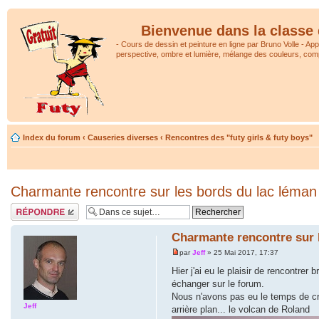
Bienvenue dans la classe 
- Cours de dessin et peinture en ligne par Bruno Volle - Ap
perspective, ombre et lumière, mélange des couleurs, comp
Index du forum
‹
Causeries diverses
‹
Rencontres des "futy girls & futy boys"
Charmante rencontre sur les bords du lac léman
Répondre
Charmante rencontre sur 
par
Jeff
» 25 Mai 2017, 17:37
Hier j'ai eu le plaisir de rencontr
échanger sur le forum.
Nous n'avons pas eu le temps de croq
Jeff
arrière plan... le volcan de Roland