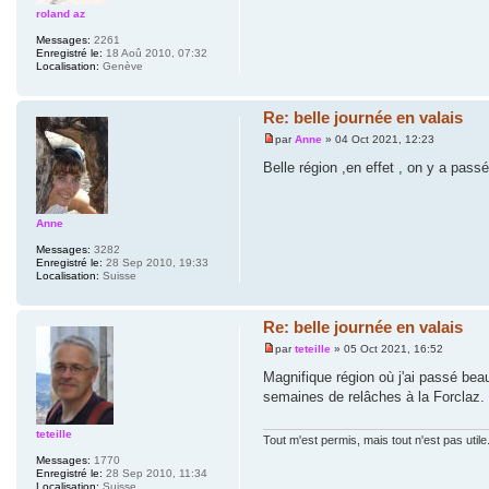
roland az
Messages:
2261
Enregistré le:
18 Aoû 2010, 07:32
Localisation:
Genève
Re: belle journée en valais
par
Anne
» 04 Oct 2021, 12:23
Belle région ,en effet , on y a passé
Anne
Messages:
3282
Enregistré le:
28 Sep 2010, 19:33
Localisation:
Suisse
Re: belle journée en valais
par
teteille
» 05 Oct 2021, 16:52
Magnifique région où j'ai passé be
semaines de relâches à la Forclaz.
teteille
Tout m'est permis, mais tout n'est pas utile
Messages:
1770
Enregistré le:
28 Sep 2010, 11:34
Localisation:
Suisse