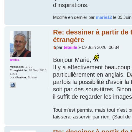
d'inspirations.
Modifié en dernier par
marie12
le 09 Juin
Re: dessiner à partir de
étrangère
par
teteille
» 09 Juin 2026, 06:34
Bonjour Marie,
teteille
Il y a effectivement beaucoup
Messages:
1770
Enregistré le:
28 Sep 2010,
particulièrement en anglais. D
11:34
Localisation:
Suisse
parfois la possibilité d'avoir la
soit par des sous-titres. Sinon,
il suffit de regarder les ima
Tout m'est permis, mais tout n'est p
laisserai asservir par rien. (Saul de
Re: dessiner à partir de