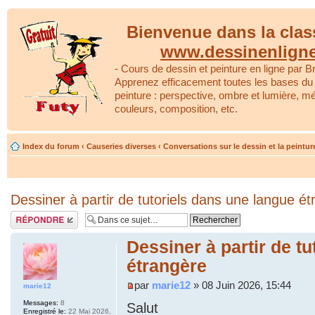
Bienvenue dans la clas
www.dessinenlign
- Cours de dessin et peinture en ligne par Br
Apprenez efficacement toutes les bases du 
peinture : perspective, ombre et lumière, m
couleurs, composition, etc.
Index du forum
‹
Causeries diverses
‹
Conversations sur le dessin et la peintur
Dessiner à partir de tutoriels dans une langue é
Répondre
Dessiner à partir de t
étrangère
par
marie12
» 08 Juin 2026, 15:44
marie12
Messages:
8
Salut
Enregistré le:
22 Mai 2026,