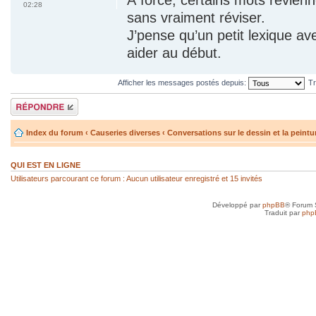
02:28
sans vraiment réviser.
J’pense qu’un petit lexique a
aider au début.
Afficher les messages postés depuis:
Tr
Répondre
Index du forum
‹
Causeries diverses
‹
Conversations sur le dessin et la peintu
QUI EST EN LIGNE
Utilisateurs parcourant ce forum : Aucun utilisateur enregistré et 15 invités
Développé par
phpBB
® Forum 
Traduit par
php