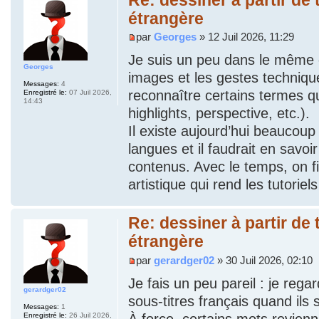
étrangère
par
Georges
» 12 Juil 2026, 11:29
Je suis un peu dans le même c
Georges
images et les gestes technique
Messages:
4
reconnaître certains termes q
Enregistré le:
07 Juil 2026,
14:43
highlights, perspective, etc.).
Il existe aujourd’hui beaucou
langues et il faudrait en savoi
contenus. Avec le temps, on fi
artistique qui rend les tutori
Re: dessiner à partir de
étrangère
par
gerardger02
» 30 Juil 2026, 02:10
Je fais un peu pareil : je rega
gerardger02
sous-titres français quand ils 
Messages:
1
À force, certains mots revienne
Enregistré le:
26 Juil 2026,