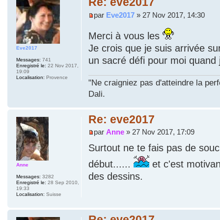
Re: eve2017
par
Eve2017
» 27 Nov 2017, 14:30
Merci à vous les
Je crois que je suis arrivée s
Eve2017
un sacré défi pour moi quand 
Messages:
741
Enregistré le:
22 Nov 2017,
19:09
Localisation:
Provence
"Ne craigniez pas d'atteindre la per
Dali.
Re: eve2017
par
Anne
» 27 Nov 2017, 17:09
Surtout ne te fais pas de sou
début......
et c'est motivan
Anne
des dessins.
Messages:
3282
Enregistré le:
28 Sep 2010,
19:33
Localisation:
Suisse
Re: eve2017