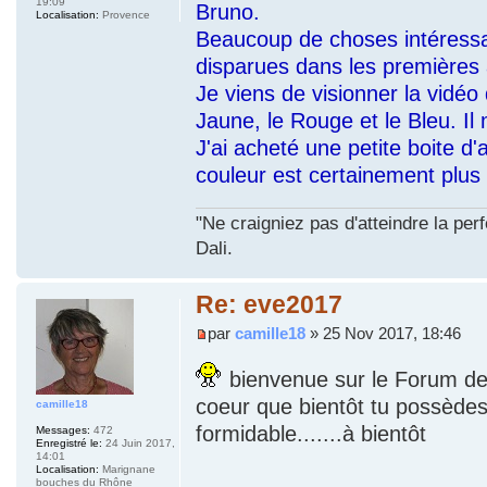
19:09
Bruno.
Localisation:
Provence
Beaucoup de choses intéress
disparues dans les premières
Je viens de visionner la vidéo 
Jaune, le Rouge et le Bleu. Il 
J'ai acheté une petite boite d
couleur est certainement plus
"Ne craigniez pas d'atteindre la per
Dali.
Re: eve2017
par
camille18
» 25 Nov 2017, 18:46
bienvenue sur le Forum de l
coeur que bientôt tu possèdes
camille18
formidable.......à bientôt
Messages:
472
Enregistré le:
24 Juin 2017,
14:01
Localisation:
Marignane
bouches du Rhône