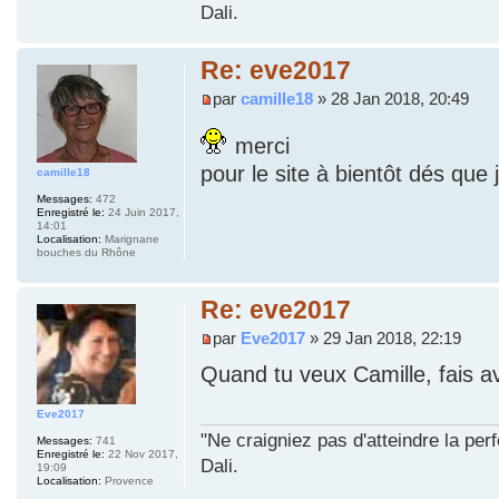
Dali.
Re: eve2017
par
camille18
» 28 Jan 2018, 20:49
merci
pour le site à bientôt dés que 
camille18
Messages:
472
Enregistré le:
24 Juin 2017,
14:01
Localisation:
Marignane
bouches du Rhône
Re: eve2017
par
Eve2017
» 29 Jan 2018, 22:19
Quand tu veux Camille, fais a
Eve2017
"Ne craigniez pas d'atteindre la per
Messages:
741
Enregistré le:
22 Nov 2017,
Dali.
19:09
Localisation:
Provence