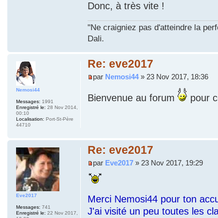
Donc, à très vite !
"Ne craigniez pas d'atteindre la per
Dali.
Re: eve2017
par
Nemosi44
» 23 Nov 2017, 18:36
Nemosi44
Bienvenue au forum
pour ce
Messages:
1991
Enregistré le:
28 Nov 2014,
00:10
Localisation:
Port-St-Père
44710
Re: eve2017
par
Eve2017
» 23 Nov 2017, 19:29
Eve2017
Merci Nemosi44 pour ton accu
Messages:
741
J'ai visité un peu toutes les c
Enregistré le:
22 Nov 2017,