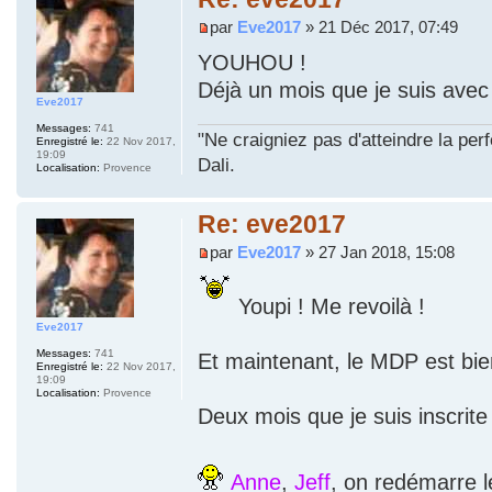
par
Eve2017
» 21 Déc 2017, 07:49
YOUHOU !
Déjà un mois que je suis ave
Eve2017
Messages:
741
"Ne craigniez pas d'atteindre la per
Enregistré le:
22 Nov 2017,
19:09
Dali.
Localisation:
Provence
Re: eve2017
par
Eve2017
» 27 Jan 2018, 15:08
Youpi ! Me revoilà !
Eve2017
Messages:
741
Et maintenant, le MDP est bie
Enregistré le:
22 Nov 2017,
19:09
Localisation:
Provence
Deux mois que je suis inscrite
Anne
,
Jeff
, on redémarre l