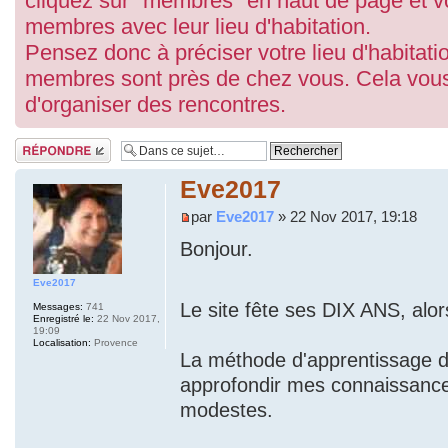
cliquez sur "membres" en haut de page et vo
membres avec leur lieu d'habitation.
Pensez donc à préciser votre lieu d'habitatio
membres sont près de chez vous. Cela vous
d'organiser des rencontres.
Répondre
Eve2017
par
Eve2017
» 22 Nov 2017, 19:18
Bonjour.
Eve2017
Le site fête ses DIX ANS, alo
Messages:
741
Enregistré le:
22 Nov 2017,
19:09
Localisation:
Provence
La méthode d'apprentissage d
approfondir mes connaissances 
modestes.