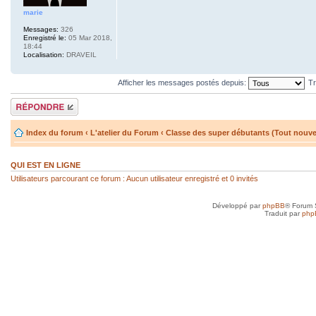
marie
Messages:
326
Enregistré le:
05 Mar 2018,
18:44
Localisation:
DRAVEIL
Afficher les messages postés depuis:
Tr
Répondre
Index du forum
‹
L'atelier du Forum
‹
Classe des super débutants (Tout nouv
QUI EST EN LIGNE
Utilisateurs parcourant ce forum : Aucun utilisateur enregistré et 0 invités
Développé par
phpBB
® Forum 
Traduit par
php