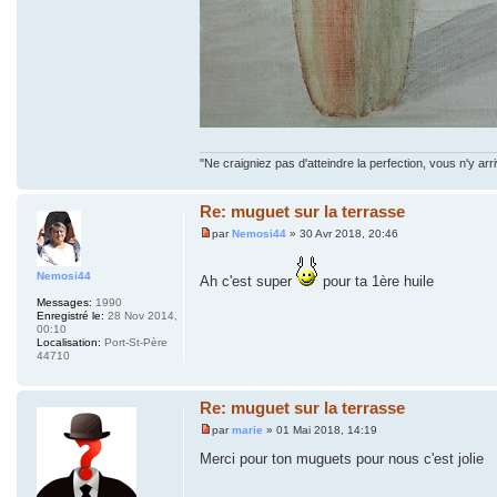
"Ne craigniez pas d'atteindre la perfection, vous n'y arr
Re: muguet sur la terrasse
par
Nemosi44
» 30 Avr 2018, 20:46
Nemosi44
Ah c'est super
pour ta 1ère huile
Messages:
1990
Enregistré le:
28 Nov 2014,
00:10
Localisation:
Port-St-Père
44710
Re: muguet sur la terrasse
par
marie
» 01 Mai 2018, 14:19
Merci pour ton muguets pour nous c'est jolie