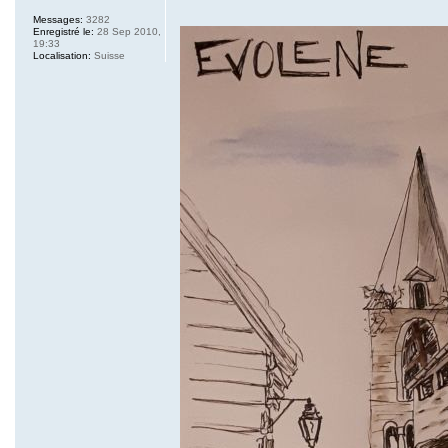
Messages:
3282
Enregistré le:
28 Sep 2010,
19:33
Localisation:
Suisse