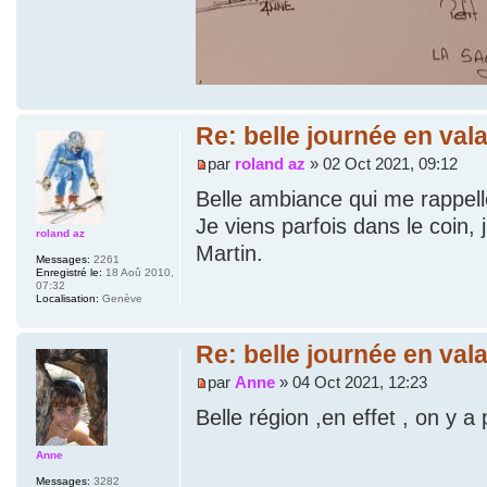
Re: belle journée en vala
par
roland az
» 02 Oct 2021, 09:12
Belle ambiance qui me rappel
Je viens parfois dans le coin,
roland az
Martin.
Messages:
2261
Enregistré le:
18 Aoû 2010,
07:32
Localisation:
Genève
Re: belle journée en vala
par
Anne
» 04 Oct 2021, 12:23
Belle région ,en effet , on y a
Anne
Messages:
3282