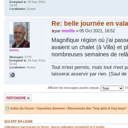
Enregistré le:
28 Sep 2010,
19:33
Localisation:
Suisse
Re: belle journée en vala
par
teteille
» 05 Oct 2021, 16:52
Magnifique région où j'ai pa
avaient un chalet (à Villa) et
teteille
nombreuses semaines de relâc
Messages:
1770
Enregistré le:
28 Sep 2010,
11:34
Tout m'est permis, mais tout n'est p
Localisation:
Suisse
laisserai asservir par rien. (Saul de
Afficher les messages postés depuis:
Tr
Répondre
Index du forum
‹
Causeries diverses
‹
Rencontres des "futy girls & futy boys"
QUI EST EN LIGNE
Utilisateurs parcourant ce forum : Aucun utilisateur enregistré et 0 invités