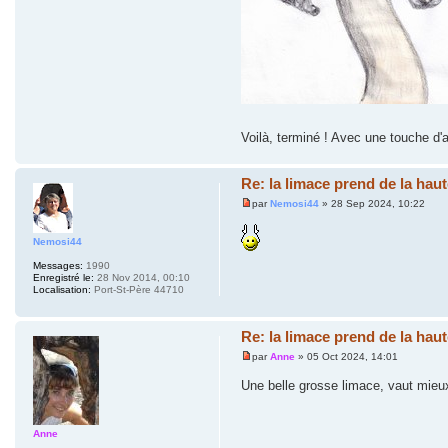
Voilà, terminé ! Avec une touche d'
Re: la limace prend de la haut
par
Nemosi44
» 28 Sep 2024, 10:22
Nemosi44
Messages:
1990
Enregistré le:
28 Nov 2014, 00:10
Localisation:
Port-St-Père 44710
Re: la limace prend de la haut
par
Anne
» 05 Oct 2024, 14:01
Une belle grosse limace, vaut mieu
Anne