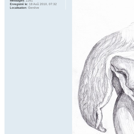
Messages:
2261
Enregistré le:
18 Aoû 2010, 07:32
Localisation:
Genève