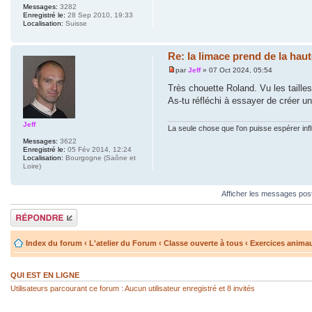
Messages:
3282
Enregistré le:
28 Sep 2010, 19:33
Localisation:
Suisse
Re: la limace prend de la haut
par
Jeff
» 07 Oct 2024, 05:54
Très chouette Roland. Vu les tailles
As-tu réfléchi à essayer de créer un
Jeff
La seule chose que l'on puisse espérer inf
Messages:
3622
Enregistré le:
05 Fév 2014, 12:24
Localisation:
Bourgogne (Saône et
Loire)
Afficher les messages pos
Répondre
Index du forum
‹
L'atelier du Forum
‹
Classe ouverte à tous
‹
Exercices anima
QUI EST EN LIGNE
Utilisateurs parcourant ce forum : Aucun utilisateur enregistré et 8 invités