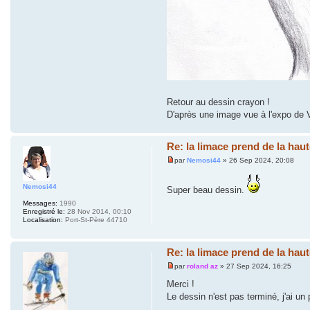
Retour au dessin crayon !
D'après une image vue à l'expo de 
Re: la limace prend de la haut
par
Nemosi44
» 26 Sep 2024, 20:08
Nemosi44
Super beau dessin.
Messages:
1990
Enregistré le:
28 Nov 2014, 00:10
Localisation:
Port-St-Père 44710
Re: la limace prend de la haut
par
roland az
» 27 Sep 2024, 16:25
Merci !
Le dessin n'est pas terminé, j'ai un