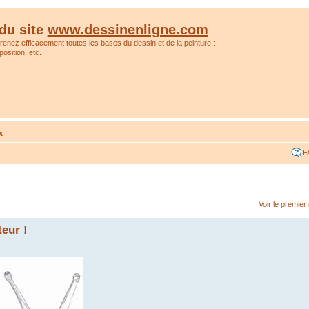
du site
www.dessinenligne.com
prenez efficacement toutes les bases du dessin et de la peinture :
osition, etc.
x
F
Voir le premie
eur !